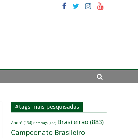
se de 2024
#tags mais pesquisadas
Brasileirão
(883)
André
(194)
Botafogo
(132)
Campeonato Brasileiro