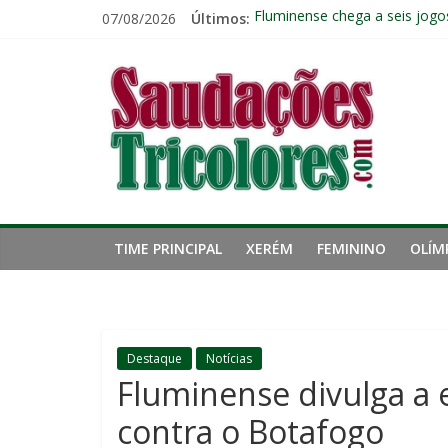
Pular
07/08/2026
Últimos:
Fluminense chega a seis jogo
para
Pressão aumenta, mas diretor
o
Saudações
Freguesia: Vasco é o time qu
conteúdo
Eliminação para o Vasco ampli
Reféns da própria inércia: A 
Tricolores
TIME PRINCIPAL
XERÉM
FEMININO
OLÍM
Destaque
Notícias
Fluminense divulga a 
contra o Botafogo