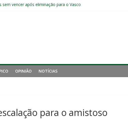
s sem vencer após eliminação para o Vasco
ia do Fluminense não debate saída de Zubeldía após eliminação
e mais derrotou o Fluminense de Zubeldía
a jejum do Fluminense para seis jogos, a pior sequência desde a cri
manutenção de Zubeldía e o risco de jogar o ano do Flu no lixo
PICO
OPINIÃO
NOTÍCIAS
escalação para o amistoso