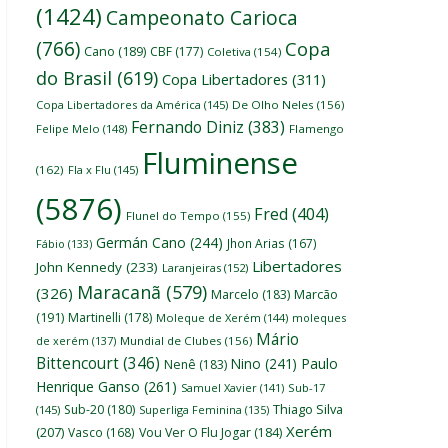
(1424)
Campeonato Carioca
(766)
Copa
Cano
(189)
CBF
(177)
Coletiva
(154)
do Brasil
(619)
Copa Libertadores
(311)
Copa Libertadores da América
(145)
De Olho Neles
(156)
Fernando Diniz
(383)
Felipe Melo
(148)
Flamengo
Fluminense
(162)
Fla x Flu
(145)
(5876)
Fred
(404)
Flunel do Tempo
(155)
Germán Cano
(244)
Jhon Arias
(167)
Fábio
(133)
Libertadores
John Kennedy
(233)
Laranjeiras
(152)
Maracanã
(579)
(326)
Marcelo
(183)
Marcão
(191)
Martinelli
(178)
Moleque de Xerém
(144)
moleques
Mário
de xerém
(137)
Mundial de Clubes
(156)
Bittencourt
(346)
Nino
(241)
Paulo
Nenê
(183)
Henrique Ganso
(261)
Samuel Xavier
(141)
Sub-17
Thiago Silva
Sub-20
(180)
(145)
Superliga Feminina
(135)
Xerém
(207)
Vasco
(168)
Vou Ver O Flu Jogar
(184)