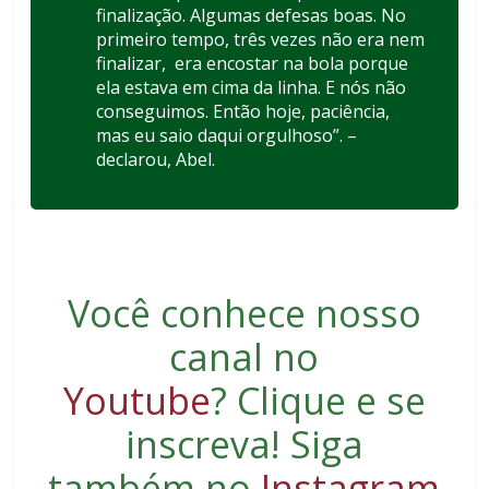
finalização. Algumas defesas boas. No
primeiro tempo, três vezes não era nem
finalizar, era encostar na bola porque
ela estava em cima da linha. E nós não
conseguimos. Então hoje, paciência,
mas eu saio daqui orgulhoso”. –
declarou, Abel.
Você conhece nosso
canal no
Youtube
?
Clique e se
inscreva
! Siga
também no
Instagram