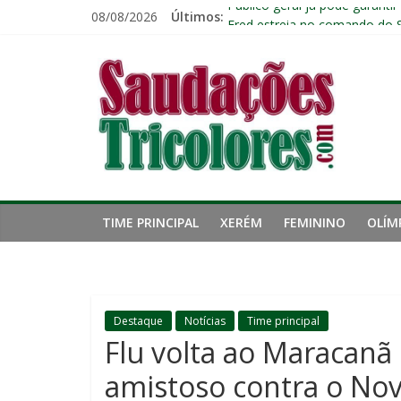
Pular
08/08/2026
Últimos:
Público geral já pode garanti
para
Fred estreia no comando do 
o
Saudações
John Kennedy tem lesão no li
conteúdo
Fluminense chega ao prazo fi
Ventos fortes adiam clássico
Tricolores
TIME PRINCIPAL
XERÉM
FEMININO
OLÍM
Destaque
Notícias
Time principal
Flu volta ao Maracanã 
amistoso contra o Nov