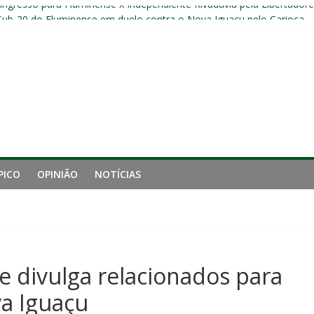
r ingresso para Fluminense x Independiente Rivadavia pela Libertador
Sub-20 do Fluminense em duelo contra o Nova Iguaçu pelo Carioca
gamento cruzado do joelho direito confirmada pelo Fluminense e pass
nal da Libertadores com apenas duas contratações e sete saídas no 
 entre Fluminense e Botafogo pelo Campeonato Brasileiro Feminino
PICO
OPINIÃO
NOTÍCIAS
e divulga relacionados para
a Iguaçu