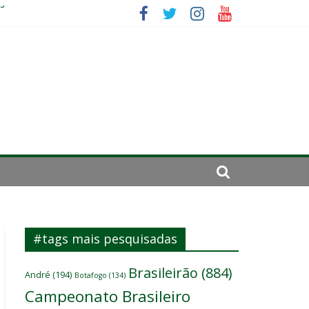
es
ará por cirurgia
elenco
#tags mais pesquisadas
Brasileirão
(884)
André
(194)
Botafogo
(134)
Campeonato Brasileiro