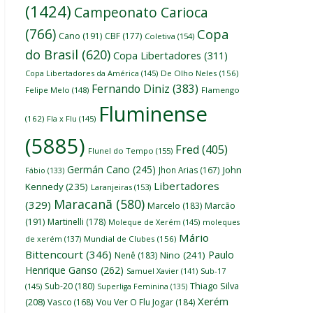
(1424)
Campeonato Carioca
(766)
Copa
Cano
(191)
CBF
(177)
Coletiva
(154)
do Brasil
(620)
Copa Libertadores
(311)
Copa Libertadores da América
(145)
De Olho Neles
(156)
Fernando Diniz
(383)
Felipe Melo
(148)
Flamengo
Fluminense
(162)
Fla x Flu
(145)
(5885)
Fred
(405)
Flunel do Tempo
(155)
Germán Cano
(245)
John
Jhon Arias
(167)
Fábio
(133)
Libertadores
Kennedy
(235)
Laranjeiras
(153)
Maracanã
(580)
(329)
Marcelo
(183)
Marcão
(191)
Martinelli
(178)
Moleque de Xerém
(145)
moleques
Mário
de xerém
(137)
Mundial de Clubes
(156)
Bittencourt
(346)
Paulo
Nino
(241)
Nenê
(183)
Henrique Ganso
(262)
Samuel Xavier
(141)
Sub-17
Thiago Silva
Sub-20
(180)
(145)
Superliga Feminina
(135)
Xerém
(208)
Vasco
(168)
Vou Ver O Flu Jogar
(184)