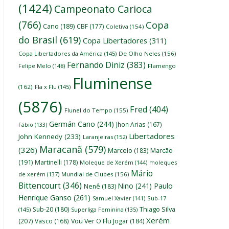
(1424)
Campeonato Carioca
(766)
Copa
Cano
(189)
CBF
(177)
Coletiva
(154)
do Brasil
(619)
Copa Libertadores
(311)
Copa Libertadores da América
(145)
De Olho Neles
(156)
Fernando Diniz
(383)
Felipe Melo
(148)
Flamengo
Fluminense
(162)
Fla x Flu
(145)
(5876)
Fred
(404)
Flunel do Tempo
(155)
Germán Cano
(244)
Jhon Arias
(167)
Fábio
(133)
Libertadores
John Kennedy
(233)
Laranjeiras
(152)
Maracanã
(579)
(326)
Marcelo
(183)
Marcão
(191)
Martinelli
(178)
Moleque de Xerém
(144)
moleques
Mário
de xerém
(137)
Mundial de Clubes
(156)
Bittencourt
(346)
Nino
(241)
Paulo
Nenê
(183)
Henrique Ganso
(261)
Samuel Xavier
(141)
Sub-17
Thiago Silva
Sub-20
(180)
(145)
Superliga Feminina
(135)
Xerém
(207)
Vasco
(168)
Vou Ver O Flu Jogar
(184)