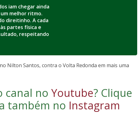
dos iam chegar ainda
um melhor ritmo.
o direitinho. A cada
s partes física e
sultado, respeitando
 no Nilton Santos, contra o Volta Redonda em mais uma
o canal no
Youtube
?
Clique
iga também no
Instagram