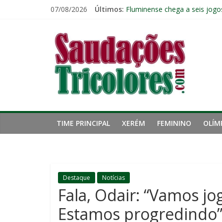
Pular
07/08/2026
Últimos:
Fluminense chega a seis jogo
para
Pressão aumenta, mas diretor
o
Saudações
Freguesia: Vasco é o time qu
conteúdo
Eliminação para o Vasco ampli
Reféns da própria inércia: A 
Tricolores
TIME PRINCIPAL
XERÉM
FEMININO
OLÍM
Destaque
Notícias
Fala, Odair: “Vamos jo
Estamos progredindo