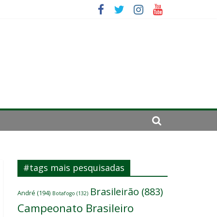
se de 2024
#tags mais pesquisadas
Brasileirão
(883)
André
(194)
Botafogo
(132)
Campeonato Brasileiro