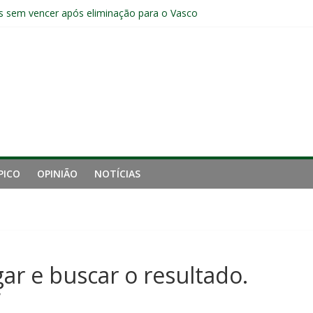
s sem vencer após eliminação para o Vasco
ia do Fluminense não debate saída de Zubeldía após eliminação
e mais derrotou o Fluminense de Zubeldía
a jejum do Fluminense para seis jogos, a pior sequência desde a cri
manutenção de Zubeldía e o risco de jogar o ano do Flu no lixo
PICO
OPINIÃO
NOTÍCIAS
gar e buscar o resultado.
”