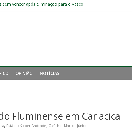
s sem vencer após eliminação para o Vasco
ia do Fluminense não debate saída de Zubeldía após eliminação
e mais derrotou o Fluminense de Zubeldía
a jejum do Fluminense para seis jogos, a pior sequência desde a cri
manutenção de Zubeldía e o risco de jogar o ano do Flu no lixo
PICO
OPINIÃO
NOTÍCIAS
 do Fluminense em Cariacica
,
,
,
oca
Estádio Kleber Andrade
Gaúcho
Marcos Júnior