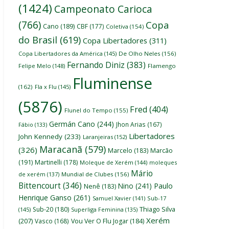
(1424)
Campeonato Carioca
(766)
Copa
Cano
(189)
CBF
(177)
Coletiva
(154)
do Brasil
(619)
Copa Libertadores
(311)
Copa Libertadores da América
(145)
De Olho Neles
(156)
Fernando Diniz
(383)
Felipe Melo
(148)
Flamengo
Fluminense
(162)
Fla x Flu
(145)
(5876)
Fred
(404)
Flunel do Tempo
(155)
Germán Cano
(244)
Jhon Arias
(167)
Fábio
(133)
Libertadores
John Kennedy
(233)
Laranjeiras
(152)
Maracanã
(579)
(326)
Marcelo
(183)
Marcão
(191)
Martinelli
(178)
Moleque de Xerém
(144)
moleques
Mário
de xerém
(137)
Mundial de Clubes
(156)
Bittencourt
(346)
Nino
(241)
Paulo
Nenê
(183)
Henrique Ganso
(261)
Samuel Xavier
(141)
Sub-17
Thiago Silva
Sub-20
(180)
(145)
Superliga Feminina
(135)
Xerém
(207)
Vasco
(168)
Vou Ver O Flu Jogar
(184)