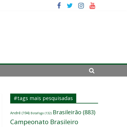
se de 2024
#tags mais pesquisadas
Brasileirão
(883)
André
(194)
Botafogo
(132)
Campeonato Brasileiro