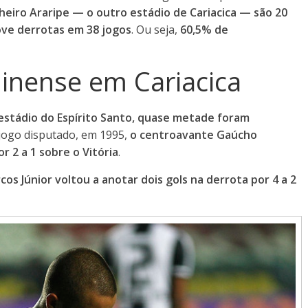
eiro Araripe — o outro estádio de Cariacica — são 20
ove derrotas em 38 jogos
. Ou seja,
60,5% de
minense em Cariacica
estádio do Espírito Santo, quase metade foram
 jogo disputado, em 1995,
o centroavante Gaúcho
r 2 a 1 sobre o Vitória
.
cos Júnior voltou a anotar dois gols na derrota por 4 a 2