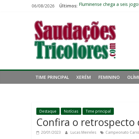
Pular
06/08/2026
Últimos:
Fluminense chega a seis jogo
para
Pressão aumenta, mas diretor
o
Saudações
Freguesia: Vasco é o time qu
conteúdo
Eliminação para o Vasco ampli
Reféns da própria inércia: A 
Tricolores
TIME PRINCIPAL
XERÉM
FEMININO
OLÍM
Destaque
Notícias
Time principal
Confira o retrospecto
20/01/2023
Lucas Meireles
Campeonato Cari