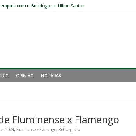
 empata com o Botafogo no Nilton Santos
pelo Fluminense e pede virada de chave pós-eliminação: “Temos que v
no Brasileirão e fica no Fluminense
aproveita chance e vive grande fase no Fluminense
luminense contra o Botafogo e mira decisão: “Terça-feira é o mais i
PICO
OPINIÃO
NOTÍCIAS
 de Fluminense x Flamengo
,
,
ca 2024
Fluminense x Flamengo
Retrospecto