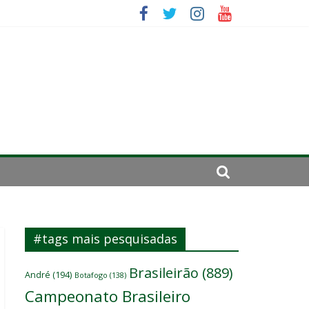
irar a página”
mportante”
#tags mais pesquisadas
Brasileirão
(889)
André
(194)
Botafogo
(138)
Campeonato Brasileiro