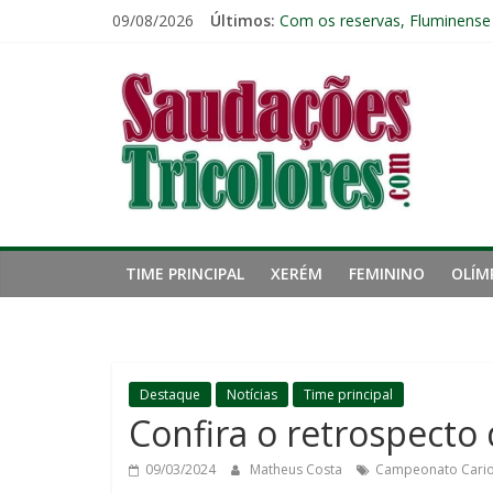
Pular
09/08/2026
Últimos:
Com os reservas, Fluminense
para
Ignácio celebra mais um gol 
o
Saudações
Ganso atinge limite de jogos 
conteúdo
Zagueiro artilheiro: Ignácio 
Zubeldía vê boa atuação do F
Tricolores
TIME PRINCIPAL
XERÉM
FEMININO
OLÍM
Destaque
Notícias
Time principal
Confira o retrospecto
09/03/2024
Matheus Costa
Campeonato Cario