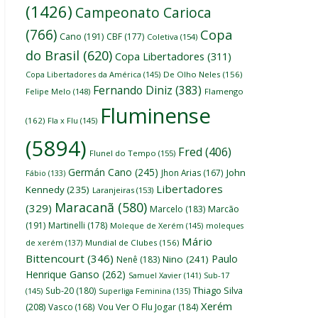
(1426)
Campeonato Carioca
(766)
Copa
Cano
(191)
CBF
(177)
Coletiva
(154)
do Brasil
(620)
Copa Libertadores
(311)
Copa Libertadores da América
(145)
De Olho Neles
(156)
Fernando Diniz
(383)
Felipe Melo
(148)
Flamengo
Fluminense
(162)
Fla x Flu
(145)
(5894)
Fred
(406)
Flunel do Tempo
(155)
Germán Cano
(245)
John
Jhon Arias
(167)
Fábio
(133)
Libertadores
Kennedy
(235)
Laranjeiras
(153)
Maracanã
(580)
(329)
Marcelo
(183)
Marcão
(191)
Martinelli
(178)
Moleque de Xerém
(145)
moleques
Mário
de xerém
(137)
Mundial de Clubes
(156)
Bittencourt
(346)
Paulo
Nino
(241)
Nenê
(183)
Henrique Ganso
(262)
Samuel Xavier
(141)
Sub-17
Thiago Silva
Sub-20
(180)
(145)
Superliga Feminina
(135)
Xerém
(208)
Vasco
(168)
Vou Ver O Flu Jogar
(184)