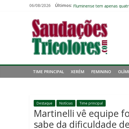
Pular
06/08/2026
Últimos:
Fluminense perde para o Vasc
para
Fluminense tem apenas quatr
o
Saudações
Zubeldía analisa trabalho no 
conteúdo
John Kennedy sofre torção n
Igor Rabello reconhece prime
Tricolores
TIME PRINCIPAL
XERÉM
FEMININO
OLÍM
Destaque
Notícias
Time principal
Martinelli vê equipe f
sabe da dificuldade d