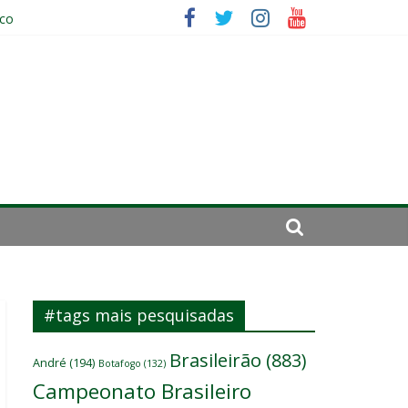
ico
da: “Tem que parar o jogo”
#tags mais pesquisadas
Brasileirão
(883)
André
(194)
Botafogo
(132)
Campeonato Brasileiro