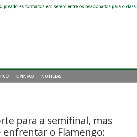
o e está eliminado da Copa do Brasil
o jogadores formados em Xerém entre os relacionados para o cláss
Fluminense após eliminação: “Não estou satisfeito”
o joelho e passará por exames no Fluminense
iro tempo ruim do Fluminense e cobra arbitragem em lance de panca
PICO
OPINIÃO
NOTÍCIAS
orte para a semifinal, mas
e enfrentar o Flamengo: