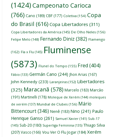
(1424)
Campeonato Carioca
(766)
Copa
Cano
(189)
CBF
(177)
Coletiva
(154)
do Brasil
(616)
Copa Libertadores
(311)
Copa Libertadores da América
(145)
De Olho Neles
(156)
Fernando Diniz
(382)
Felipe Melo
(148)
Flamengo
Fluminense
(162)
Fla x Flu
(145)
(5873)
Fred
(404)
Flunel do Tempo
(155)
Germán Cano
(244)
Jhon Arias
(167)
Fábio
(133)
Libertadores
John Kennedy
(233)
Laranjeiras
(152)
Maracanã
(578)
(325)
Marcelo
(183)
Marcão
(191)
Martinelli
(178)
Moleque de Xerém
(144)
moleques
Mário
de xerém
(137)
Mundial de Clubes
(156)
Bittencourt
(346)
Nino
(241)
Paulo
Nenê
(183)
Henrique Ganso
(261)
Samuel Xavier
(141)
Sub-17
Thiago Silva
Sub-20
(180)
(145)
Superliga Feminina
(135)
Xerém
(207)
Vasco
(166)
Vou Ver O Flu Jogar
(184)