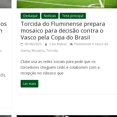
Destaque
Notícias
Time principal
dos
Torcida do Fluminense prepara
m
mosaico para decisão contra o
Vasco pela Copa do Brasil
05/08/2026
Caio Matias
Fluminense X Vasco da
,
,
Gama
Mosaico
Torcida
o
Clube usa as redes sociais para pedir que os
torcedores cheguem cedo e colaborem com a
recepção no clássico que
(5),
Ler mais