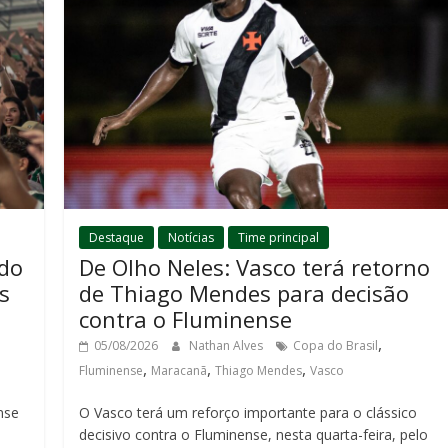
Destaque
Notícias
Time principal
 do
De Olho Neles: Vasco terá retorno
s
de Thiago Mendes para decisão
contra o Fluminense
,
05/08/2026
Nathan Alves
Copa do Brasil
,
,
,
Fluminense
Maracanã
Thiago Mendes
Vasco
nse
O Vasco terá um reforço importante para o clássico
decisivo contra o Fluminense, nesta quarta-feira, pelo