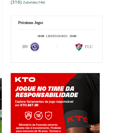
(316)
Zubeldía
(146)
Próximos Jogos
18/08
LIBERTADORES
19:00
IRV
FLU