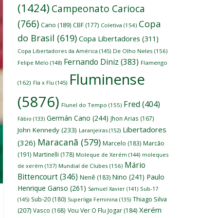
(1424)
Campeonato Carioca
(766)
Copa
Cano
(189)
CBF
(177)
Coletiva
(154)
do Brasil
(619)
Copa Libertadores
(311)
Copa Libertadores da América
(145)
De Olho Neles
(156)
Fernando Diniz
(383)
Felipe Melo
(148)
Flamengo
Fluminense
(162)
Fla x Flu
(145)
(5876)
Fred
(404)
Flunel do Tempo
(155)
Germán Cano
(244)
Jhon Arias
(167)
Fábio
(133)
Libertadores
John Kennedy
(233)
Laranjeiras
(152)
Maracanã
(579)
(326)
Marcelo
(183)
Marcão
(191)
Martinelli
(178)
Moleque de Xerém
(144)
moleques
Mário
de xerém
(137)
Mundial de Clubes
(156)
Bittencourt
(346)
Nino
(241)
Paulo
Nenê
(183)
Henrique Ganso
(261)
Samuel Xavier
(141)
Sub-17
Thiago Silva
Sub-20
(180)
(145)
Superliga Feminina
(135)
Xerém
(207)
Vasco
(168)
Vou Ver O Flu Jogar
(184)