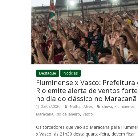
Destaque
Notícias
Fluminense x Vasco: Prefeitura
Rio emite alerta de ventos forte
no dia do clássico no Maracanã
,
,
05/08/2026
Nathan Alves
chuva
Fluminense
,
,
Maracanã
Rio de Janeiro
Vasco
Os torcedores que vão ao Maracanã para Flumine
x Vasco, às 21h30 desta quarta-feira, devem ficar