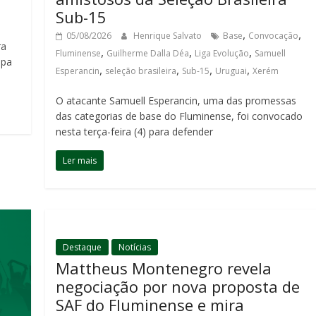
Sub-15
,
,
05/08/2026
Henrique Salvato
Base
Convocação
ra
,
,
,
Fluminense
Guilherme Dalla Déa
Liga Evolução
Samuell
opa
,
,
,
,
Esperancin
seleção brasileira
Sub-15
Uruguai
Xerém
O atacante Samuell Esperancin, uma das promessas
das categorias de base do Fluminense, foi convocado
nesta terça-feira (4) para defender
Ler mais
Destaque
Notícias
Mattheus Montenegro revela
negociação por nova proposta de
SAF do Fluminense e mira