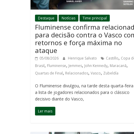
Destaque
Notícias
Time principal
Fluminense confirma relaciona
para decisão contra o Vasco co
retornos e força máxima no
ataque
,
05/08/2026
Henrique Salvato
Castillo
Copa d
,
,
,
,
,
Brasil
Fluminense
Jemmes
John Kennedy
Maracanã
,
,
,
Quartas de Final
Relacionados
Vasco
Zubeldía
O Fluminense divulgou, na tarde desta quarta-feira 
a lista de jogadores relacionados para o clássico
decisivo diante do Vasco,
Ler mais