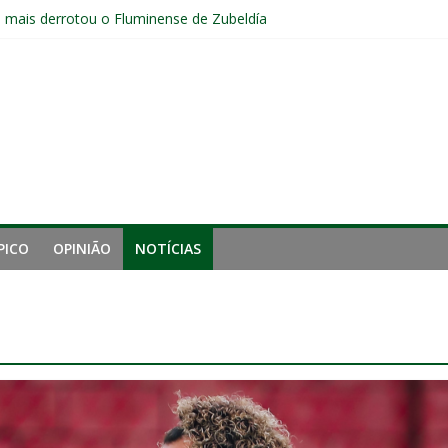
e mais derrotou o Fluminense de Zubeldía
a jejum do Fluminense para seis jogos, a pior sequência desde a cri
manutenção de Zubeldía e o risco de jogar o ano do Flu no lixo
s sem vencer após eliminação para o Vasco
ia do Fluminense não debate saída de Zubeldía após eliminação
PICO
OPINIÃO
NOTÍCIAS