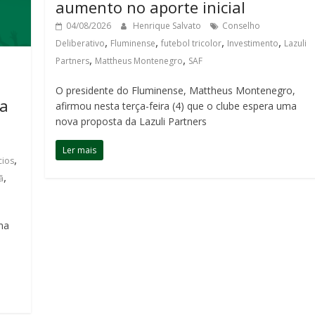
aumento no aporte inicial
04/08/2026
Henrique Salvato
Conselho
,
,
,
,
Deliberativo
Fluminense
futebol tricolor
Investimento
Lazuli
,
,
Partners
Mattheus Montenegro
SAF
O presidente do Fluminense, Mattheus Montenegro,
sa
afirmou nesta terça-feira (4) que o clube espera uma
nova proposta da Lazuli Partners
Ler mais
,
cios
,
ã
ma