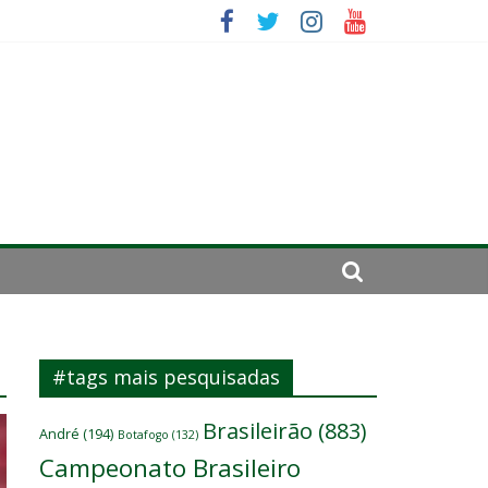
se de 2024
#tags mais pesquisadas
Brasileirão
(883)
André
(194)
Botafogo
(132)
Campeonato Brasileiro