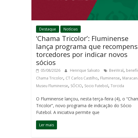
Destaque
Notícias
‘Chama Tricolor’: Fluminense
lança programa que recompen
torcedores por indicar novos
sócios
,
05/08/2026
Henrique Salvato
BeeViral
benefí
,
,
,
Chama Tricolor
CT Carlos Castilho
Fluminense
Maracan
,
,
,
Museu Fluminense
SÓCIO
Socio Futebol
Torcida
O Fluminense lançou, nesta terça-feira (4), o “Cha
Tricolor”, novo programa de indicação do Sócio
Futebol. A iniciativa permite que
Ler mais