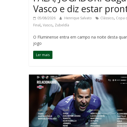
Vasco e diz estar pron
,
05/08/2026
Henrique Salvato
Clássico
Copa d
,
,
Final
Vasco
Zubeldía
O Fluminense entra em campo na noite desta quarta
jogo
Ler mais