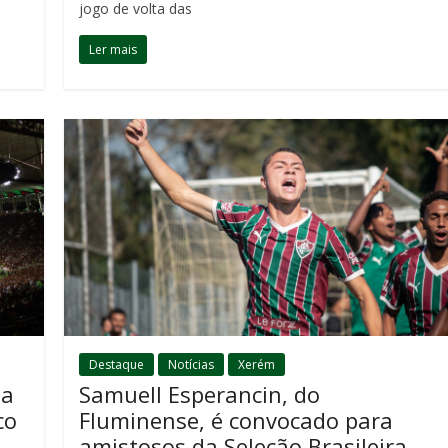
jogo de volta das
Ler mais
Destaque
Notícias
Xerém
 a
Samuell Esperancin, do
co
Fluminense, é convocado para
amistosos da Seleção Brasileira