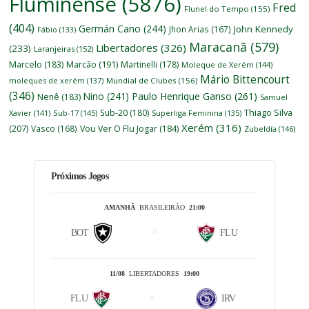
Fluminense
(5876)
Fred
Flunel do Tempo
(155)
(404)
Germán Cano
(244)
John Kennedy
Jhon Arias
(167)
Fábio
(133)
Maracanã
(579)
Libertadores
(326)
(233)
Laranjeiras
(152)
Marcelo
(183)
Marcão
(191)
Martinelli
(178)
Moleque de Xerém
(144)
Mário Bittencourt
moleques de xerém
(137)
Mundial de Clubes
(156)
(346)
Nino
(241)
Paulo Henrique Ganso
(261)
Nenê
(183)
Samuel
Thiago Silva
Sub-20
(180)
Xavier
(141)
Sub-17
(145)
Superliga Feminina
(135)
Xerém
(316)
(207)
Vasco
(168)
Vou Ver O Flu Jogar
(184)
Zubeldía
(146)
Próximos Jogos
AMANHÃ
BRASILEIRÃO
21:00
BOT
FLU
11/08
LIBERTADORES
19:00
FLU
IRV