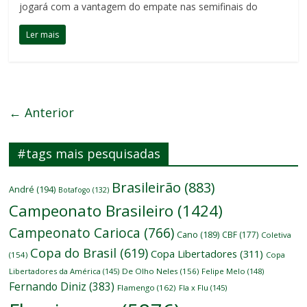
jogará com a vantagem do empate nas semifinais do
Ler mais
← Anterior
#tags mais pesquisadas
Brasileirão
(883)
André
(194)
Botafogo
(132)
Campeonato Brasileiro
(1424)
Campeonato Carioca
(766)
Cano
(189)
CBF
(177)
Coletiva
Copa do Brasil
(619)
Copa Libertadores
(311)
(154)
Copa
Libertadores da América
(145)
De Olho Neles
(156)
Felipe Melo
(148)
Fernando Diniz
(383)
Flamengo
(162)
Fla x Flu
(145)