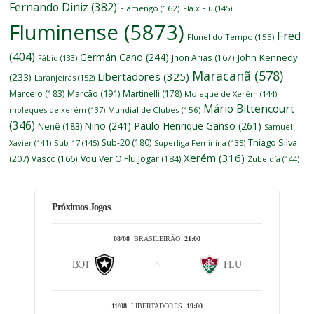
Fernando Diniz
(382)
Flamengo
(162)
Fla x Flu
(145)
Fluminense
(5873)
Fred
Flunel do Tempo
(155)
(404)
Germán Cano
(244)
John Kennedy
Jhon Arias
(167)
Fábio
(133)
Maracanã
(578)
Libertadores
(325)
(233)
Laranjeiras
(152)
Marcelo
(183)
Marcão
(191)
Martinelli
(178)
Moleque de Xerém
(144)
Mário Bittencourt
moleques de xerém
(137)
Mundial de Clubes
(156)
(346)
Nino
(241)
Paulo Henrique Ganso
(261)
Nenê
(183)
Samuel
Thiago Silva
Sub-20
(180)
Xavier
(141)
Sub-17
(145)
Superliga Feminina
(135)
Xerém
(316)
(207)
Vasco
(166)
Vou Ver O Flu Jogar
(184)
Zubeldía
(144)
Próximos Jogos
08/08
BRASILEIRÃO
21:00
BOT
FLU
11/08
LIBERTADORES
19:00