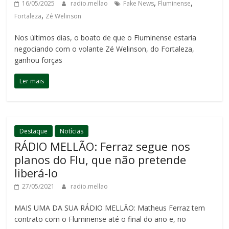
,
,
16/05/2025
radio.mellao
Fake News
Fluminense
,
Fortaleza
Zé Welinson
Nos últimos dias, o boato de que o Fluminense estaria
negociando com o volante Zé Welinson, do Fortaleza,
ganhou forças
Ler mais
Destaque
Notícias
RÁDIO MELLÃO: Ferraz segue nos
planos do Flu, que não pretende
liberá-lo
27/05/2021
radio.mellao
MAIS UMA DA SUA RÁDIO MELLÃO: Matheus Ferraz tem
contrato com o Fluminense até o final do ano e, no