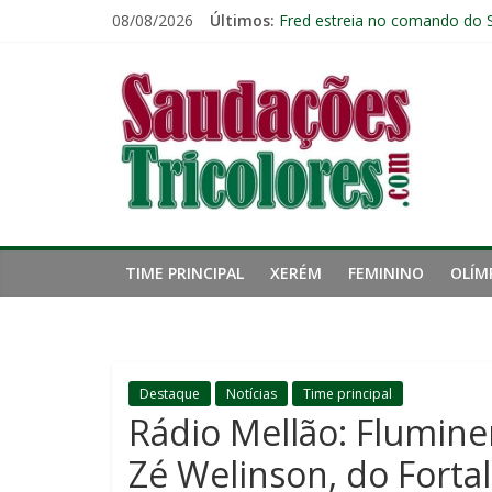
Pular
08/08/2026
Últimos:
Fred estreia no comando do 
para
John Kennedy tem lesão no li
o
Saudações
Botafogo x Fluminense: escala
conteúdo
Retrospecto não ajuda: Flumi
Cria de Xerém, zagueiro do Fl
Tricolores
TIME PRINCIPAL
XERÉM
FEMININO
OLÍM
Destaque
Notícias
Time principal
Rádio Mellão: Flumine
Zé Welinson, do Forta