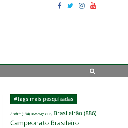
ará por cirurgia
sitante
#tags mais pesquisadas
Brasileirão
(886)
André
(194)
Botafogo
(136)
Campeonato Brasileiro