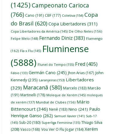
(1425)
Campeonato Carioca
(766)
Copa
Cano
(191)
CBF
(177)
Coletiva
(154)
do Brasil
(620)
Copa Libertadores
(311)
Copa Libertadores da América
(145)
De Olho Neles
(156)
Fernando Diniz
(383)
Felipe Melo
(148)
Flamengo
Fluminense
(162)
Fla x Flu
(145)
(5888)
Fred
(405)
Flunel do Tempo
(155)
Germán Cano
(245)
John
Jhon Arias
(167)
Fábio
(133)
Libertadores
Kennedy
(235)
Laranjeiras
(153)
Maracanã
(580)
(329)
Marcelo
(183)
Marcão
(191)
Martinelli
(178)
Moleque de Xerém
(145)
moleques
Mário
de xerém
(137)
Mundial de Clubes
(156)
Bittencourt
(346)
Paulo
Nino
(241)
Nenê
(183)
Henrique Ganso
(262)
Samuel Xavier
(141)
Sub-17
Thiago Silva
Sub-20
(180)
(145)
Superliga Feminina
(135)
Xerém
(208)
Vasco
(168)
Vou Ver O Flu Jogar
(184)