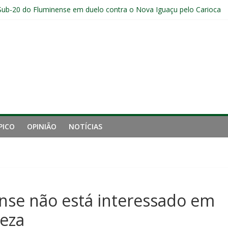
Sub-20 do Fluminense em duelo contra o Nova Iguaçu pelo Carioca
gamento cruzado do joelho direito confirmada pelo Fluminense e pass
ção provável, arbitragem e onde assistir
nense tem aproveitamento inferior a 42% contra o Botafogo como vi
uminense estreia no time principal do New York City
PICO
OPINIÃO
NOTÍCIAS
nse não está interessado em
leza