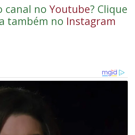
o canal no
Youtube
?
Clique
iga também no
Instagram