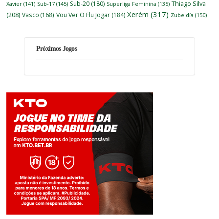
Thiago Silva
Sub-20
(180)
Xavier
(141)
Sub-17
(145)
Superliga Feminina
(135)
Xerém
(317)
(208)
Vasco
(168)
Vou Ver O Flu Jogar
(184)
Zubeldía
(150)
Próximos Jogos
Jogue com responsabilidade. 18+