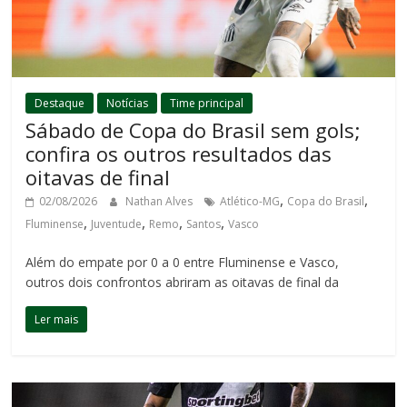
Destaque
Notícias
Time principal
Sábado de Copa do Brasil sem gols;
confira os outros resultados das
oitavas de final
,
,
02/08/2026
Nathan Alves
Atlético-MG
Copa do Brasil
,
,
,
,
Fluminense
Juventude
Remo
Santos
Vasco
Além do empate por 0 a 0 entre Fluminense e Vasco,
outros dois confrontos abriram as oitavas de final da
Ler mais