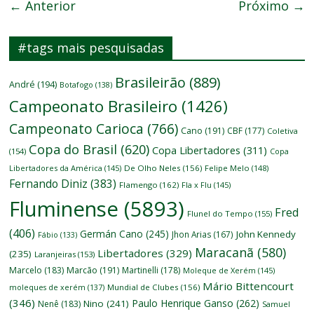
← Anterior
Próximo →
#tags mais pesquisadas
Brasileirão
(889)
André
(194)
Botafogo
(138)
Campeonato Brasileiro
(1426)
Campeonato Carioca
(766)
Cano
(191)
CBF
(177)
Coletiva
Copa do Brasil
(620)
Copa Libertadores
(311)
(154)
Copa
Libertadores da América
(145)
De Olho Neles
(156)
Felipe Melo
(148)
Fernando Diniz
(383)
Flamengo
(162)
Fla x Flu
(145)
Fluminense
(5893)
Fred
Flunel do Tempo
(155)
(406)
Germán Cano
(245)
John Kennedy
Jhon Arias
(167)
Fábio
(133)
Maracanã
(580)
Libertadores
(329)
(235)
Laranjeiras
(153)
Marcelo
(183)
Marcão
(191)
Martinelli
(178)
Moleque de Xerém
(145)
Mário Bittencourt
moleques de xerém
(137)
Mundial de Clubes
(156)
(346)
Paulo Henrique Ganso
(262)
Nino
(241)
Nenê
(183)
Samuel