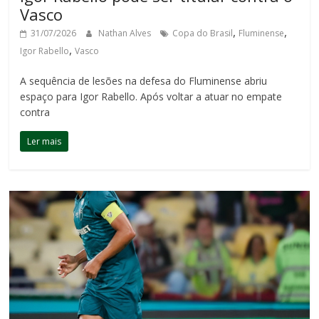
Vasco
,
,
31/07/2026
Nathan Alves
Copa do Brasil
Fluminense
,
Igor Rabello
Vasco
A sequência de lesões na defesa do Fluminense abriu
espaço para Igor Rabello. Após voltar a atuar no empate
contra
Ler mais