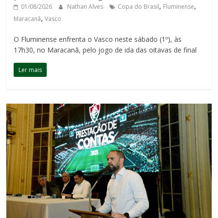
,
,
01/08/2026
Nathan Alves
Copa do Brasil
Fluminense
,
Maracanã
Vasco
O Fluminense enfrenta o Vasco neste sábado (1º), às
17h30, no Maracanã, pelo jogo de ida das oitavas de final
Ler mais