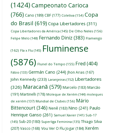
(1424)
Campeonato Carioca
(766)
Copa
Cano
(189)
CBF
(177)
Coletiva
(154)
do Brasil
(619)
Copa Libertadores
(311)
Copa Libertadores da América
(145)
De Olho Neles
(156)
Fernando Diniz
(383)
Felipe Melo
(148)
Flamengo
Fluminense
(162)
Fla x Flu
(145)
(5876)
Fred
(404)
Flunel do Tempo
(155)
Germán Cano
(244)
Jhon Arias
(167)
Fábio
(133)
Libertadores
John Kennedy
(233)
Laranjeiras
(152)
Maracanã
(579)
(326)
Marcelo
(183)
Marcão
(191)
Martinelli
(178)
Moleque de Xerém
(144)
moleques
Mário
de xerém
(137)
Mundial de Clubes
(156)
Bittencourt
(346)
Nino
(241)
Paulo
Nenê
(183)
Henrique Ganso
(261)
Samuel Xavier
(141)
Sub-17
Thiago Silva
Sub-20
(180)
(145)
Superliga Feminina
(135)
Xerém
(207)
Vasco
(168)
Vou Ver O Flu Jogar
(184)