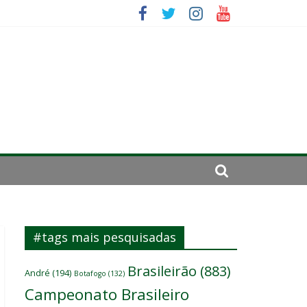
se de 2024
#tags mais pesquisadas
Brasileirão
(883)
André
(194)
Botafogo
(132)
Campeonato Brasileiro