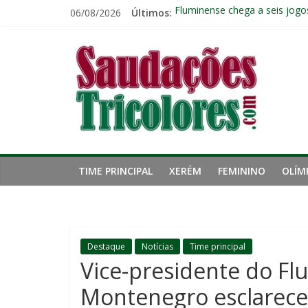
Pular
06/08/2026
Últimos:
Fluminense chega a seis jogo
para
Pressão aumenta, mas diretor
o
Saudações
Freguesia: Vasco é o time qu
conteúdo
Eliminação para o Vasco ampli
Reféns da própria inércia: A 
Tricolores
TIME PRINCIPAL
XERÉM
FEMININO
OLÍM
Destaque
Notícias
Time principal
Vice-presidente do F
Montenegro esclarece 