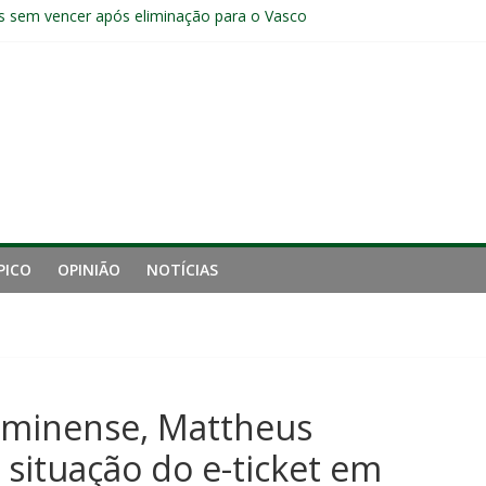
s sem vencer após eliminação para o Vasco
ia do Fluminense não debate saída de Zubeldía após eliminação
e mais derrotou o Fluminense de Zubeldía
a jejum do Fluminense para seis jogos, a pior sequência desde a cri
manutenção de Zubeldía e o risco de jogar o ano do Flu no lixo
PICO
OPINIÃO
NOTÍCIAS
luminense, Mattheus
situação do e-ticket em