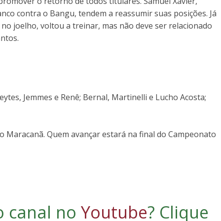
romover o retorno de todos titulares. Samuel Xavier,
nco contra o Bangu, tendem a reassumir suas posições. Já
no joelho, voltou a treinar, mas não deve ser relacionado
ntos.
reytes, Jemmes e Renê; Bernal, Martinelli e Lucho Acosta;
no Maracanã. Quem avançar estará na final do Campeonato
o canal no
Youtube
?
Clique