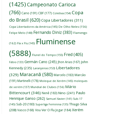
(1425)
Campeonato Carioca
(766)
Copa
Cano
(191)
CBF
(177)
Coletiva
(154)
do Brasil
(620)
Copa Libertadores
(311)
Copa Libertadores da América
(145)
De Olho Neles
(156)
Fernando Diniz
(383)
Felipe Melo
(148)
Flamengo
Fluminense
(162)
Fla x Flu
(145)
(5888)
Fred
(405)
Flunel do Tempo
(155)
Germán Cano
(245)
John
Jhon Arias
(167)
Fábio
(133)
Libertadores
Kennedy
(235)
Laranjeiras
(153)
Maracanã
(580)
(329)
Marcelo
(183)
Marcão
(191)
Martinelli
(178)
Moleque de Xerém
(145)
moleques
Mário
de xerém
(137)
Mundial de Clubes
(156)
Bittencourt
(346)
Paulo
Nino
(241)
Nenê
(183)
Henrique Ganso
(262)
Samuel Xavier
(141)
Sub-17
Thiago Silva
Sub-20
(180)
(145)
Superliga Feminina
(135)
Xerém
(208)
Vasco
(168)
Vou Ver O Flu Jogar
(184)