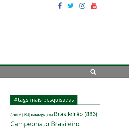
ará por cirurgia
sitante
#tags mais pesquisadas
Brasileirão
(886)
André
(194)
Botafogo
(136)
Campeonato Brasileiro