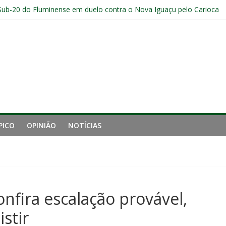
Sub-20 do Fluminense em duelo contra o Nova Iguaçu pelo Carioca
gamento cruzado do joelho direito confirmada pelo Fluminense e pass
ção provável, arbitragem e onde assistir
nense tem aproveitamento inferior a 42% contra o Botafogo como vi
PICO
OPINIÃO
NOTÍCIAS
nfira escalação provável,
stir