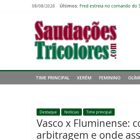
Pular
08/08/2026
Últimos:
Fred estreia no comando do 
para
John Kennedy tem lesão no li
o
Saudações
Botafogo x Fluminense: escala
conteúdo
Retrospecto não ajuda: Flumi
Tricolores
TIME PRINCIPAL
XERÉM
FEMININO
OLÍM
Destaque
Notícias
Time principal
Vasco x Fluminense: co
arbitragem e onde assi