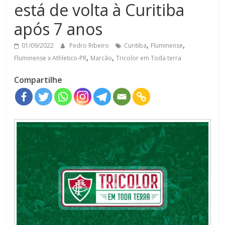
está de volta à Curitiba
após 7 anos
,
,
01/09/2022
Pedro Ribeiro
Curitiba
Fluminense
,
,
Fluminense x Athletico-PR
Marcão
Tricolor em Toda terra
Compartilhe