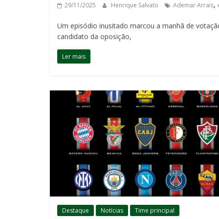
,
29/11/2025
Henrique Salvato
Ademar Arrais
Um episódio inusitado marcou a manhã de votação 
candidato da oposição,
Ler mais
Destaque
Notícias
Time principal