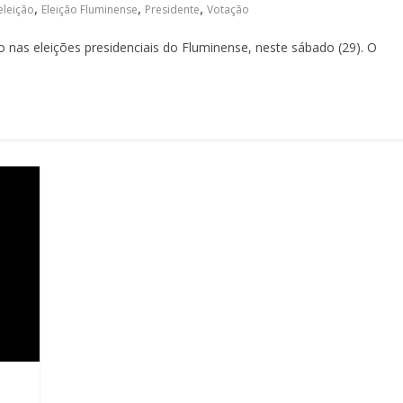
,
,
,
eleição
Eleição Fluminense
Presidente
Votação
nas eleições presidenciais do Fluminense, neste sábado (29). O