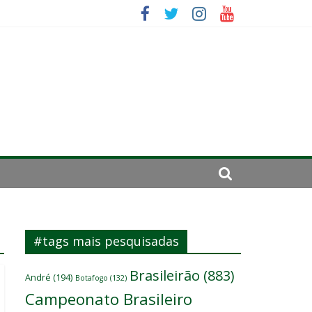
se de 2024
#tags mais pesquisadas
Brasileirão
(883)
André
(194)
Botafogo
(132)
Campeonato Brasileiro