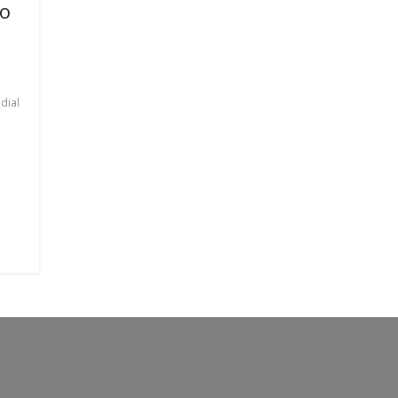
io
,
dial