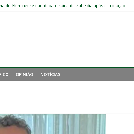
ia do Fluminense não debate saída de Zubeldía após eliminação
e mais derrotou o Fluminense de Zubeldía
a jejum do Fluminense para seis jogos, a pior sequência desde a cri
manutenção de Zubeldía e o risco de jogar o ano do Flu no lixo
s sem vencer após eliminação para o Vasco
PICO
OPINIÃO
NOTÍCIAS