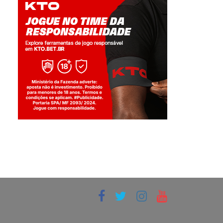
Jogue com responsabilidade. 18+