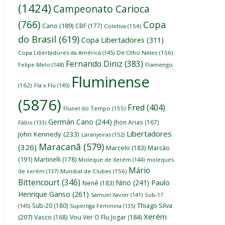
(1424)
Campeonato Carioca
(766)
Copa
Cano
(189)
CBF
(177)
Coletiva
(154)
do Brasil
(619)
Copa Libertadores
(311)
Copa Libertadores da América
(145)
De Olho Neles
(156)
Fernando Diniz
(383)
Felipe Melo
(148)
Flamengo
Fluminense
(162)
Fla x Flu
(145)
(5876)
Fred
(404)
Flunel do Tempo
(155)
Germán Cano
(244)
Jhon Arias
(167)
Fábio
(133)
Libertadores
John Kennedy
(233)
Laranjeiras
(152)
Maracanã
(579)
(326)
Marcelo
(183)
Marcão
(191)
Martinelli
(178)
Moleque de Xerém
(144)
moleques
Mário
de xerém
(137)
Mundial de Clubes
(156)
Bittencourt
(346)
Nino
(241)
Paulo
Nenê
(183)
Henrique Ganso
(261)
Samuel Xavier
(141)
Sub-17
Thiago Silva
Sub-20
(180)
(145)
Superliga Feminina
(135)
Xerém
(207)
Vasco
(168)
Vou Ver O Flu Jogar
(184)