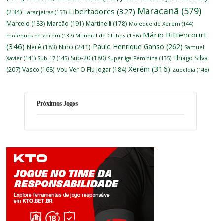
Maracanã
(579)
Libertadores
(327)
(234)
Laranjeiras
(153)
Marcelo
(183)
Marcão
(191)
Martinelli
(178)
Moleque de Xerém
(144)
Mário Bittencourt
moleques de xerém
(137)
Mundial de Clubes
(156)
(346)
Paulo Henrique Ganso
(262)
Nino
(241)
Nenê
(183)
Samuel
Thiago Silva
Sub-20
(180)
Xavier
(141)
Sub-17
(145)
Superliga Feminina
(135)
Xerém
(316)
(207)
Vasco
(168)
Vou Ver O Flu Jogar
(184)
Zubeldía
(148)
Próximos Jogos