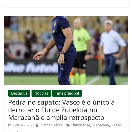
Destaque
Notícias
Time principal
Pedra no sapato: Vasco é o único a
derrotar o Flu de Zubeldía no
Maracanã e amplia retrospecto
,
,
,
19/03/2026
Nathan Alves
Fluminense
Maracanã
Vasco