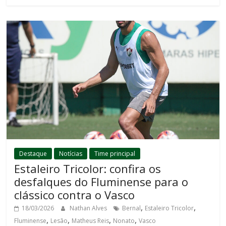
Destaque
Notícias
Time principal
Estaleiro Tricolor: confira os
desfalques do Fluminense para o
clássico contra o Vasco
,
,
18/03/2026
Nathan Alves
Bernal
Estaleiro Tricolor
,
,
,
,
Fluminense
Lesão
Matheus Reis
Nonato
Vasco