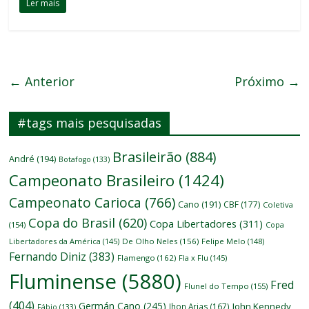
Ler mais
← Anterior
Próximo →
#tags mais pesquisadas
Brasileirão
(884)
André
(194)
Botafogo
(133)
Campeonato Brasileiro
(1424)
Campeonato Carioca
(766)
Cano
(191)
CBF
(177)
Coletiva
Copa do Brasil
(620)
Copa Libertadores
(311)
(154)
Copa
Libertadores da América
(145)
De Olho Neles
(156)
Felipe Melo
(148)
Fernando Diniz
(383)
Flamengo
(162)
Fla x Flu
(145)
Fluminense
(5880)
Fred
Flunel do Tempo
(155)
(404)
Germán Cano
(245)
John Kennedy
Jhon Arias
(167)
Fábio
(133)