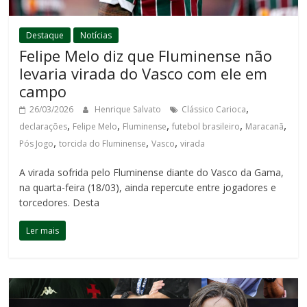
Destaque
Notícias
Felipe Melo diz que Fluminense não
levaria virada do Vasco com ele em
campo
,
26/03/2026
Henrique Salvato
Clássico Carioca
,
,
,
,
,
declarações
Felipe Melo
Fluminense
futebol brasileiro
Maracanã
,
,
,
Pós Jogo
torcida do Fluminense
Vasco
virada
A virada sofrida pelo Fluminense diante do Vasco da Gama,
na quarta-feira (18/03), ainda repercute entre jogadores e
torcedores. Desta
Ler mais