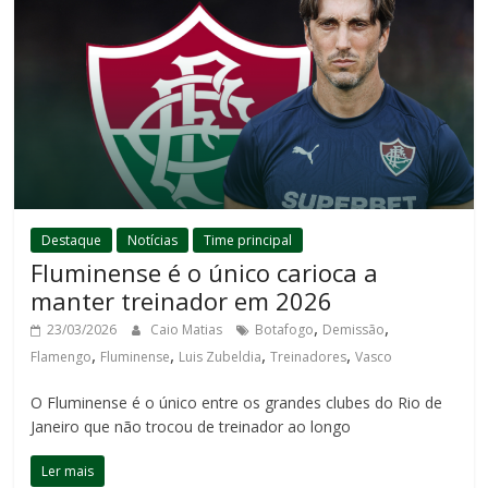
Destaque
Notícias
Time principal
Fluminense é o único carioca a
manter treinador em 2026
,
,
23/03/2026
Caio Matias
Botafogo
Demissão
,
,
,
,
Flamengo
Fluminense
Luis Zubeldia
Treinadores
Vasco
O Fluminense é o único entre os grandes clubes do Rio de
Janeiro que não trocou de treinador ao longo
Ler mais