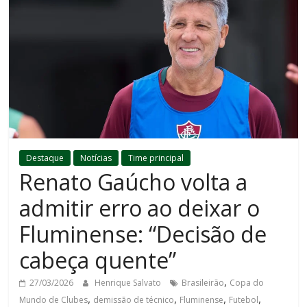
Destaque
Notícias
Time principal
Renato Gaúcho volta a
admitir erro ao deixar o
Fluminense: “Decisão de
cabeça quente”
,
27/03/2026
Henrique Salvato
Brasileirão
Copa do
,
,
,
,
Mundo de Clubes
demissão de técnico
Fluminense
Futebol