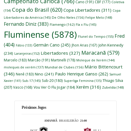
Campeonato Carioca
(766)
Cano
(191)
CBF
(177)
Coletiva
Copa do Brasil
(620)
Copa Libertadores
(311)
(154)
Copa
Libertadores da América
(145)
De Olho Neles
(156)
Felipe Melo
(148)
Fernando Diniz
(383)
Flamengo
(162)
Fla x Flu
(145)
Fluminense
(5878)
Fred
Flunel do Tempo
(155)
(404)
Germán Cano
(245)
John Kennedy
Jhon Arias
(167)
Fábio
(133)
Maracanã
(579)
Libertadores
(327)
(234)
Laranjeiras
(152)
Marcelo
(183)
Marcão
(191)
Martinelli
(178)
Moleque de Xerém
(144)
Mário Bittencourt
moleques de xerém
(137)
Mundial de Clubes
(156)
(346)
Paulo Henrique Ganso
(262)
Nino
(241)
Nenê
(183)
Samuel
Thiago Silva
Sub-20
(180)
Xavier
(141)
Sub-17
(145)
Superliga Feminina
(135)
Xerém
(316)
(207)
Vasco
(168)
Vou Ver O Flu Jogar
(184)
Zubeldía
(148)
Próximos Jogos
AMANHÃ
BRASILEIRÃO
21:00