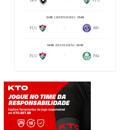
BOT
FLU
11/08
LIBERTADORES
19:00
FLU
IRV
16/08
BRASILEIRÃO
16:30
FLU
PAL