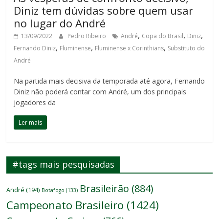
Diniz tem dúvidas sobre quem usar
no lugar do André
,
,
,
13/09/2022
Pedro Ribeiro
André
Copa do Brasil
Diniz
,
,
,
Fernando Diniz
Fluminense
Fluminense x Corinthians
Substituto do
André
Na partida mais decisiva da temporada até agora, Fernando
Diniz não poderá contar com André, um dos principais
jogadores da
Ler mais
#tags mais pesquisadas
Brasileirão
(884)
André
(194)
Botafogo
(133)
Campeonato Brasileiro
(1424)