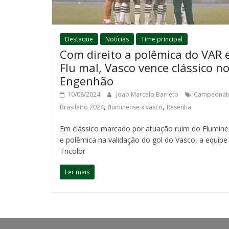
Destaque
Notícias
Time principal
Com direito a polêmica do VAR 
Flu mal, Vasco vence clássico n
Engenhão
10/08/2024
Joao Marcelo Barreto
Campeonat
,
,
Brasileiro 2024
fluminense x vasco
Resenha
Em clássico marcado por atuação ruim do Flumin
e polêmica na validação do gol do Vasco, a equipe
Tricolor
Ler mais