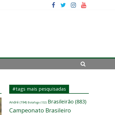
se de 2024
#tags mais pesquisadas
Brasileirão
(883)
André
(194)
Botafogo
(132)
Campeonato Brasileiro