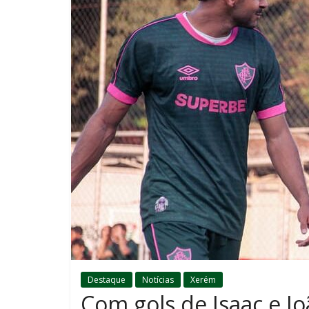
Destaque
Notícias
Xerém
Com gols de Isaac e J