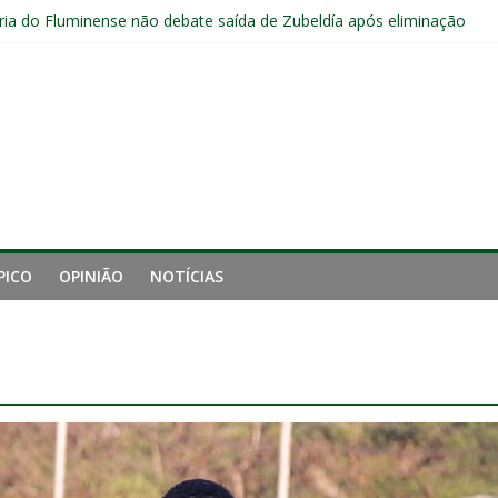
ia do Fluminense não debate saída de Zubeldía após eliminação
e mais derrotou o Fluminense de Zubeldía
a jejum do Fluminense para seis jogos, a pior sequência desde a cri
manutenção de Zubeldía e o risco de jogar o ano do Flu no lixo
s sem vencer após eliminação para o Vasco
PICO
OPINIÃO
NOTÍCIAS