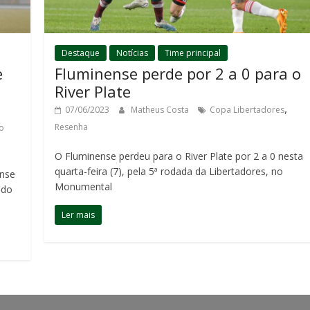
Destaque
Notícias
Time principal
Fluminense perde por 2 a 0 para o
e
River Plate
o
,
07/06/2023
Matheus Costa
Copa Libertadores
Resenha
o
O Fluminense perdeu para o River Plate por 2 a 0 nesta
quarta-feira (7), pela 5ª rodada da Libertadores, no
ense
Monumental
 do
Ler mais