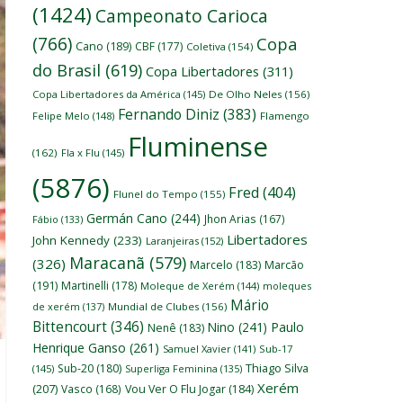
(1424)
Campeonato Carioca
(766)
Copa
Cano
(189)
CBF
(177)
Coletiva
(154)
do Brasil
(619)
Copa Libertadores
(311)
Copa Libertadores da América
(145)
De Olho Neles
(156)
Fernando Diniz
(383)
Felipe Melo
(148)
Flamengo
Fluminense
(162)
Fla x Flu
(145)
(5876)
Fred
(404)
Flunel do Tempo
(155)
Germán Cano
(244)
Jhon Arias
(167)
Fábio
(133)
Libertadores
John Kennedy
(233)
Laranjeiras
(152)
Maracanã
(579)
(326)
Marcelo
(183)
Marcão
(191)
Martinelli
(178)
Moleque de Xerém
(144)
moleques
Mário
de xerém
(137)
Mundial de Clubes
(156)
Bittencourt
(346)
Nino
(241)
Paulo
Nenê
(183)
Henrique Ganso
(261)
Samuel Xavier
(141)
Sub-17
Thiago Silva
Sub-20
(180)
(145)
Superliga Feminina
(135)
Xerém
(207)
Vasco
(168)
Vou Ver O Flu Jogar
(184)