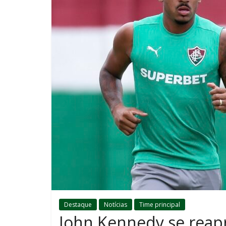
Destaque
Notícias
Time principal
John Kennedy se reapr