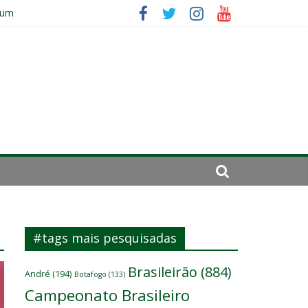
 um
se de 2024
#tags mais pesquisadas
Brasileirão
(884)
André
(194)
Botafogo
(133)
Campeonato Brasileiro