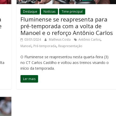
Destaque
Notícias
Time principal
a
Fluminense se reapresenta para
e
pré-temporada com a volta de
Manoel e o reforço Antônio Carlos
,
03/01/2024
Matheus Costa
Antônio Carlos
,
,
Manoel
Pré-temporada
Reapresentação
O Fluminense se reapresentou nesta quarta-feira (3)
lta
no CT Carlos Castilho e voltou aos treinos visando o
início da temporada.
Ler mais