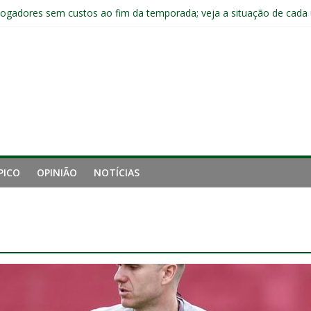
jogadores sem custos ao fim da temporada; veja a situação de cada
ta problemas do Fluminense para sequência decisiva da temporada
e mais derrotou o Fluminense de Zubeldía
a jejum do Fluminense para seis jogos, a pior sequência desde a cri
manutenção de Zubeldía e o risco de jogar o ano do Flu no lixo
PICO
OPINIÃO
NOTÍCIAS