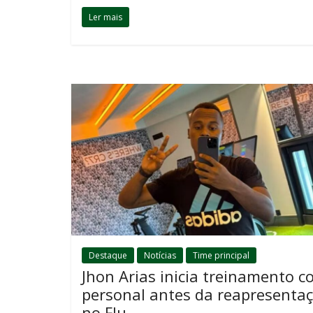
Ler mais
Destaque
Notícias
Time principal
Jhon Arias inicia treinamento 
personal antes da reapresenta
no Flu