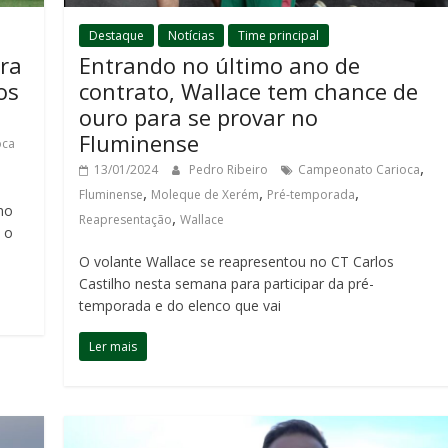
Destaque
Notícias
Time principal
ra
Entrando no último ano de
os
contrato, Wallace tem chance de
ouro para se provar no
Fluminense
oca
,
13/01/2024
Pedro Ribeiro
Campeonato Carioca
,
,
,
Fluminense
Moleque de Xerém
Pré-temporada
no
,
Reapresentação
Wallace
 o
O volante Wallace se reapresentou no CT Carlos
Castilho nesta semana para participar da pré-
temporada e do elenco que vai
Ler mais