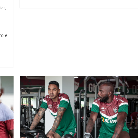
,
ias
o
ro e