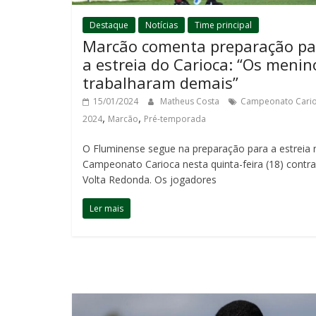
Destaque
Notícias
Time principal
Marcão comenta preparação pa
a estreia do Carioca: “Os menin
trabalharam demais”
15/01/2024
Matheus Costa
Campeonato Cari
,
,
2024
Marcão
Pré-temporada
O Fluminense segue na preparação para a estreia 
Campeonato Carioca nesta quinta-feira (18) contra
Volta Redonda. Os jogadores
Ler mais