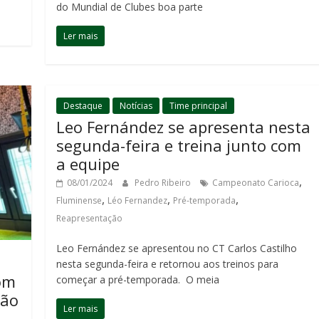
do Mundial de Clubes boa parte
Ler mais
Destaque
Notícias
Time principal
Leo Fernández se apresenta nesta
segunda-feira e treina junto com
a equipe
,
08/01/2024
Pedro Ribeiro
Campeonato Carioca
,
,
,
Fluminense
Léo Fernandez
Pré-temporada
Reapresentação
Leo Fernández se apresentou no CT Carlos Castilho
nesta segunda-feira e retornou aos treinos para
com
começar a pré-temporada. O meia
ção
Ler mais