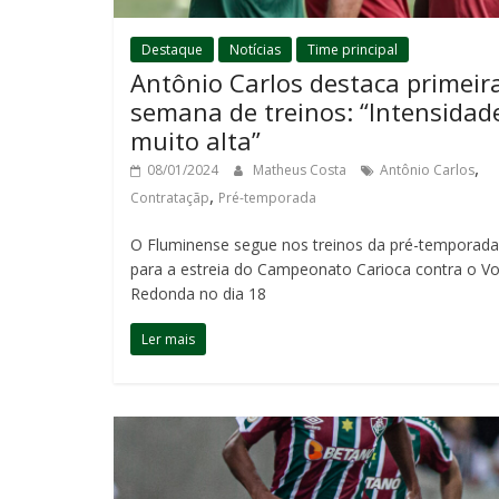
Destaque
Notícias
Time principal
Antônio Carlos destaca primeir
semana de treinos: “Intensidad
muito alta”
,
08/01/2024
Matheus Costa
Antônio Carlos
,
Contrataçãp
Pré-temporada
O Fluminense segue nos treinos da pré-temporada
para a estreia do Campeonato Carioca contra o Vo
Redonda no dia 18
Ler mais