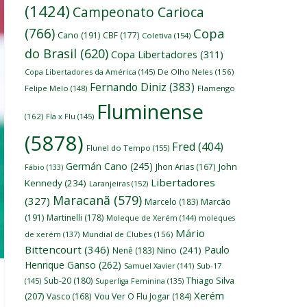
(1424)
Campeonato Carioca
(766)
Copa
Cano
(191)
CBF
(177)
Coletiva
(154)
do Brasil
(620)
Copa Libertadores
(311)
Copa Libertadores da América
(145)
De Olho Neles
(156)
Fernando Diniz
(383)
Felipe Melo
(148)
Flamengo
Fluminense
(162)
Fla x Flu
(145)
(5878)
Fred
(404)
Flunel do Tempo
(155)
Germán Cano
(245)
John
Jhon Arias
(167)
Fábio
(133)
Libertadores
Kennedy
(234)
Laranjeiras
(152)
Maracanã
(579)
(327)
Marcelo
(183)
Marcão
(191)
Martinelli
(178)
Moleque de Xerém
(144)
moleques
Mário
de xerém
(137)
Mundial de Clubes
(156)
Bittencourt
(346)
Paulo
Nino
(241)
Nenê
(183)
Henrique Ganso
(262)
Samuel Xavier
(141)
Sub-17
Thiago Silva
Sub-20
(180)
(145)
Superliga Feminina
(135)
Xerém
(207)
Vasco
(168)
Vou Ver O Flu Jogar
(184)