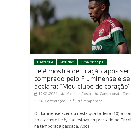
Destaque
Notícias
Time principal
Lelê mostra dedicação após ser
comprado pelo Fluminense e se
declara: “Meu clube de coração”
12/01/2024
Matheus Costa
Campeonato Cari
,
,
,
2024
Contratação
Lelê
Pré-temporada
O Fluminense acertou nesta quarta-feira (10) a co
do atacante Lelê, que estava emprestado ao Trico
na temporada passada. Após