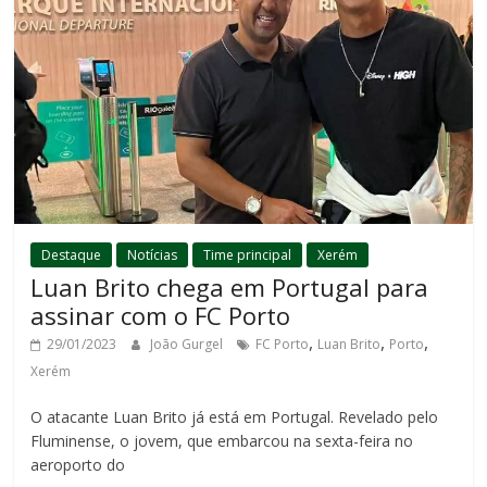
Destaque
Notícias
Time principal
Xerém
Luan Brito chega em Portugal para
assinar com o FC Porto
,
,
,
29/01/2023
João Gurgel
FC Porto
Luan Brito
Porto
Xerém
O atacante Luan Brito já está em Portugal. Revelado pelo
Fluminense, o jovem, que embarcou na sexta-feira no
aeroporto do