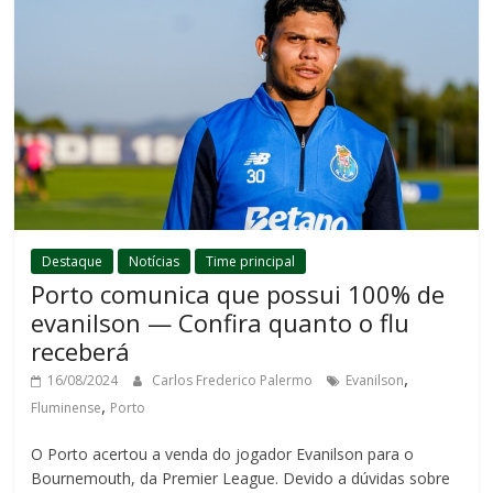
Destaque
Notícias
Time principal
Porto comunica que possui 100% de
evanilson — Confira quanto o flu
receberá
,
16/08/2024
Carlos Frederico Palermo
Evanilson
,
Fluminense
Porto
O Porto acertou a venda do jogador Evanilson para o
Bournemouth, da Premier League. Devido a dúvidas sobre