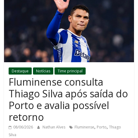
Destaque
Notícias
Time principal
Fluminense consulta
Thiago Silva após saída do
Porto e avalia possível
retorno
,
,
08/06/2026
Nathan Alves
Fluminense
Porto
Thiago
Silva