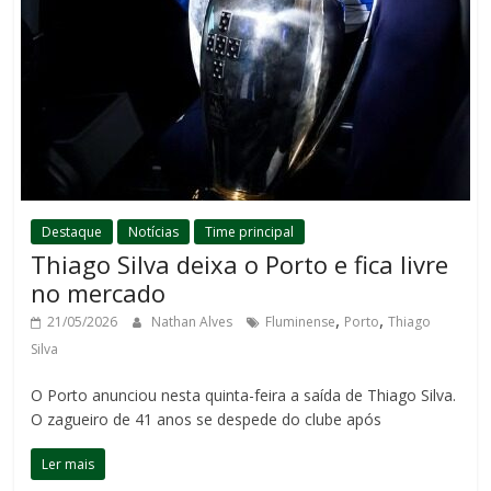
Destaque
Notícias
Time principal
Thiago Silva deixa o Porto e fica livre
no mercado
,
,
21/05/2026
Nathan Alves
Fluminense
Porto
Thiago
Silva
O Porto anunciou nesta quinta-feira a saída de Thiago Silva.
O zagueiro de 41 anos se despede do clube após
Ler mais