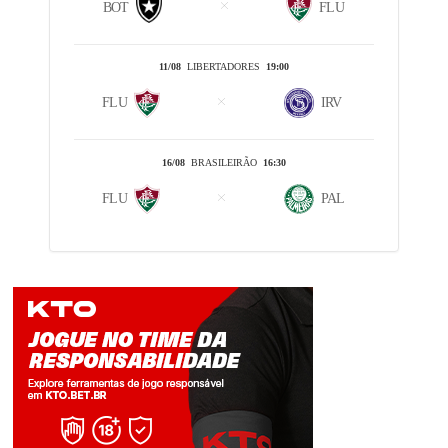
BOT
FLU
11/08
LIBERTADORES
19:00
FLU
IRV
16/08
BRASILEIRÃO
16:30
FLU
PAL