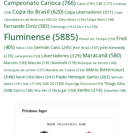
Campeonato Carioca
(766)
Cano
(191)
CBF
(177)
Coletiva
Copa do Brasil
(620)
Copa Libertadores
(311)
(154)
Copa
Libertadores da América
(145)
De Olho Neles
(156)
Felipe Melo
(148)
Fernando Diniz
(383)
Flamengo
(162)
Fla x Flu
(145)
Fluminense
(5885)
Fred
Flunel do Tempo
(155)
(405)
Germán Cano
(245)
John Kennedy
Jhon Arias
(167)
Fábio
(133)
Maracanã
(580)
Libertadores
(329)
(235)
Laranjeiras
(153)
Marcelo
(183)
Marcão
(191)
Martinelli
(178)
Moleque de Xerém
(145)
Mário Bittencourt
moleques de xerém
(137)
Mundial de Clubes
(156)
(346)
Paulo Henrique Ganso
(262)
Nino
(241)
Nenê
(183)
Samuel
Thiago Silva
Sub-20
(180)
Xavier
(141)
Sub-17
(145)
Superliga Feminina
(135)
Xerém
(316)
(208)
Vasco
(168)
Vou Ver O Flu Jogar
(184)
Zubeldía
(148)
Próximos Jogos
HOJE
BRASILEIRÃO
21:00