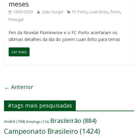
meses
,
,
,
16/01/2023
João Gurgel
FC Porto
Luan Brito
Porto
Portugal
Fim da Novela! Fluminense e o FC Porto acertaram os
últimas detalhes da ida do jovem Luan Brito para terras
Ler mais
← Anterior
#tags mais pesquisadas
Brasileirão
(884)
André
(194)
Botafogo
(134)
Campeonato Brasileiro
(1424)