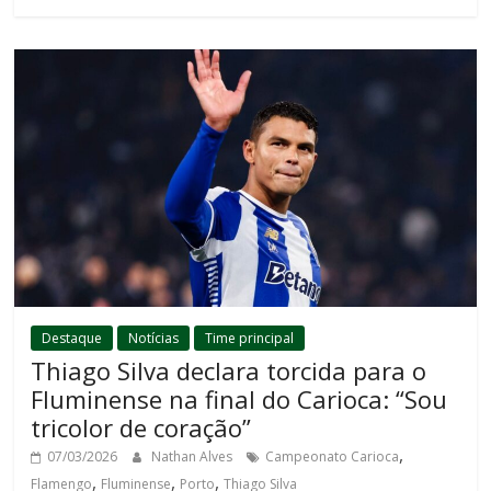
Destaque
Notícias
Time principal
Thiago Silva declara torcida para o
Fluminense na final do Carioca: “Sou
tricolor de coração”
,
07/03/2026
Nathan Alves
Campeonato Carioca
,
,
,
Flamengo
Fluminense
Porto
Thiago Silva