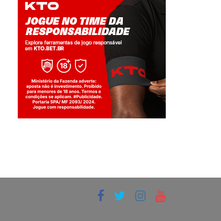
Jogue com responsabilidade. 18+