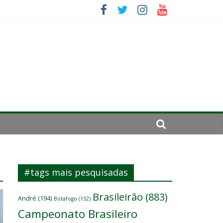
se de 2024
#tags mais pesquisadas
Brasileirão
(883)
André
(194)
Botafogo
(132)
Campeonato Brasileiro