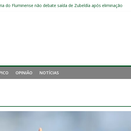
ia do Fluminense não debate saída de Zubeldía após eliminação
e mais derrotou o Fluminense de Zubeldía
a jejum do Fluminense para seis jogos, a pior sequência desde a cri
manutenção de Zubeldía e o risco de jogar o ano do Flu no lixo
s sem vencer após eliminação para o Vasco
PICO
OPINIÃO
NOTÍCIAS