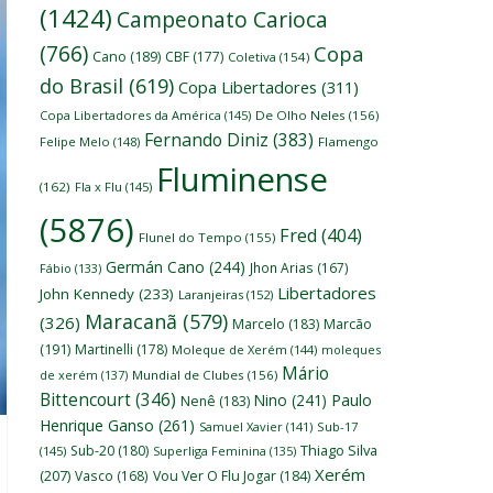
(1424)
Campeonato Carioca
(766)
Copa
Cano
(189)
CBF
(177)
Coletiva
(154)
do Brasil
(619)
Copa Libertadores
(311)
Copa Libertadores da América
(145)
De Olho Neles
(156)
Fernando Diniz
(383)
Felipe Melo
(148)
Flamengo
Fluminense
(162)
Fla x Flu
(145)
(5876)
Fred
(404)
Flunel do Tempo
(155)
Germán Cano
(244)
Jhon Arias
(167)
Fábio
(133)
Libertadores
John Kennedy
(233)
Laranjeiras
(152)
Maracanã
(579)
(326)
Marcelo
(183)
Marcão
(191)
Martinelli
(178)
Moleque de Xerém
(144)
moleques
Mário
de xerém
(137)
Mundial de Clubes
(156)
Bittencourt
(346)
Nino
(241)
Paulo
Nenê
(183)
Henrique Ganso
(261)
Samuel Xavier
(141)
Sub-17
Thiago Silva
Sub-20
(180)
(145)
Superliga Feminina
(135)
Xerém
(207)
Vasco
(168)
Vou Ver O Flu Jogar
(184)