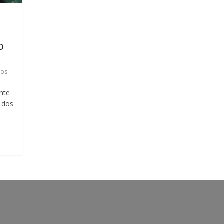
o
fos
nte
u dos