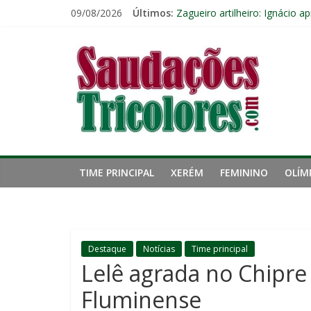
Pular
09/08/2026
Últimos:
Zagueiro artilheiro: Ignácio 
para
Zubeldía vê boa atuação do F
o
Saudações
Com os reservas, Fluminense
conteúdo
Ignácio celebra mais um gol 
Ganso atinge limite de jogos 
Tricolores
TIME PRINCIPAL
XERÉM
FEMININO
OLÍM
Destaque
Notícias
Time principal
Lelê agrada no Chipre
Fluminense