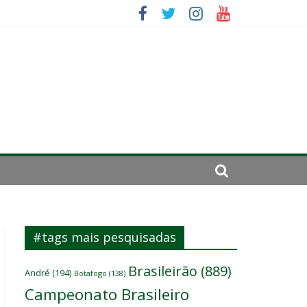
mportante”
irar a página”
#tags mais pesquisadas
Brasileirão
(889)
André
(194)
Botafogo
(138)
Campeonato Brasileiro