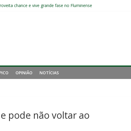
aproveita chance e vive grande fase no Fluminense
luminense contra o Botafogo e mira decisão: “Terça-feira é o mais i
 empata com o Botafogo no Nilton Santos
pelo Fluminense e pede virada de chave pós-eliminação: “Temos que v
no Brasileirão e fica no Fluminense
PICO
OPINIÃO
NOTÍCIAS
 e pode não voltar ao