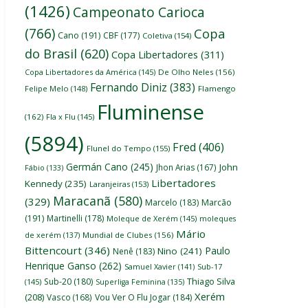
(1426)
Campeonato Carioca
(766)
Copa
Cano
(191)
CBF
(177)
Coletiva
(154)
do Brasil
(620)
Copa Libertadores
(311)
Copa Libertadores da América
(145)
De Olho Neles
(156)
Fernando Diniz
(383)
Felipe Melo
(148)
Flamengo
Fluminense
(162)
Fla x Flu
(145)
(5894)
Fred
(406)
Flunel do Tempo
(155)
Germán Cano
(245)
John
Jhon Arias
(167)
Fábio
(133)
Libertadores
Kennedy
(235)
Laranjeiras
(153)
Maracanã
(580)
(329)
Marcelo
(183)
Marcão
(191)
Martinelli
(178)
Moleque de Xerém
(145)
moleques
Mário
de xerém
(137)
Mundial de Clubes
(156)
Bittencourt
(346)
Paulo
Nino
(241)
Nenê
(183)
Henrique Ganso
(262)
Samuel Xavier
(141)
Sub-17
Thiago Silva
Sub-20
(180)
(145)
Superliga Feminina
(135)
Xerém
(208)
Vasco
(168)
Vou Ver O Flu Jogar
(184)