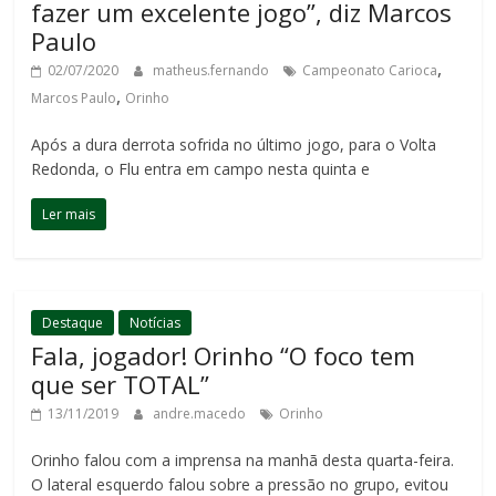
fazer um excelente jogo”, diz Marcos
Paulo
,
02/07/2020
matheus.fernando
Campeonato Carioca
,
Marcos Paulo
Orinho
Após a dura derrota sofrida no último jogo, para o Volta
Redonda, o Flu entra em campo nesta quinta e
Ler mais
Destaque
Notícias
Fala, jogador! Orinho “O foco tem
que ser TOTAL”
13/11/2019
andre.macedo
Orinho
Orinho falou com a imprensa na manhã desta quarta-feira.
O lateral esquerdo falou sobre a pressão no grupo, evitou