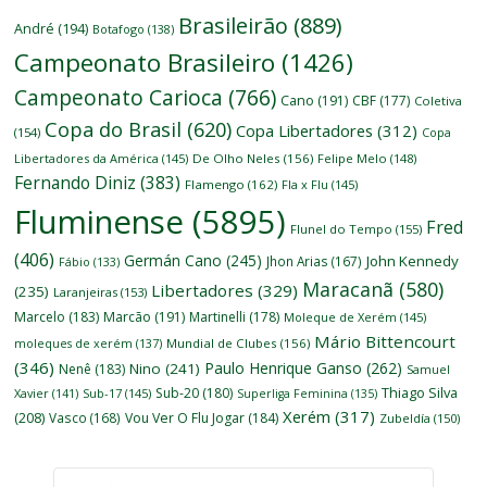
Brasileirão
(889)
André
(194)
Botafogo
(138)
Campeonato Brasileiro
(1426)
Campeonato Carioca
(766)
Cano
(191)
CBF
(177)
Coletiva
Copa do Brasil
(620)
Copa Libertadores
(312)
(154)
Copa
Libertadores da América
(145)
De Olho Neles
(156)
Felipe Melo
(148)
Fernando Diniz
(383)
Flamengo
(162)
Fla x Flu
(145)
Fluminense
(5895)
Fred
Flunel do Tempo
(155)
(406)
Germán Cano
(245)
John Kennedy
Jhon Arias
(167)
Fábio
(133)
Maracanã
(580)
Libertadores
(329)
(235)
Laranjeiras
(153)
Marcelo
(183)
Marcão
(191)
Martinelli
(178)
Moleque de Xerém
(145)
Mário Bittencourt
moleques de xerém
(137)
Mundial de Clubes
(156)
(346)
Paulo Henrique Ganso
(262)
Nino
(241)
Nenê
(183)
Samuel
Thiago Silva
Sub-20
(180)
Xavier
(141)
Sub-17
(145)
Superliga Feminina
(135)
Xerém
(317)
(208)
Vasco
(168)
Vou Ver O Flu Jogar
(184)
Zubeldía
(150)