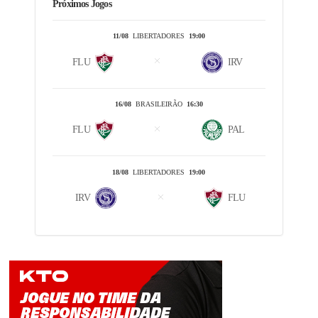
Próximos Jogos
11/08
LIBERTADORES
19:00
FLU
IRV
16/08
BRASILEIRÃO
16:30
FLU
PAL
18/08
LIBERTADORES
19:00
IRV
FLU