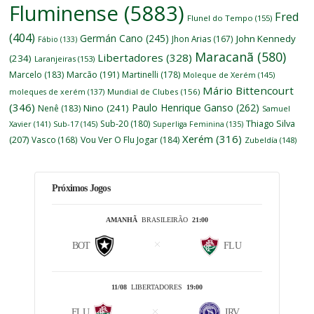
Fluminense
(5883)
Fred
Flunel do Tempo
(155)
(404)
Germán Cano
(245)
John Kennedy
Jhon Arias
(167)
Fábio
(133)
Maracanã
(580)
Libertadores
(328)
(234)
Laranjeiras
(153)
Marcelo
(183)
Marcão
(191)
Martinelli
(178)
Moleque de Xerém
(145)
Mário Bittencourt
moleques de xerém
(137)
Mundial de Clubes
(156)
(346)
Paulo Henrique Ganso
(262)
Nino
(241)
Nenê
(183)
Samuel
Thiago Silva
Sub-20
(180)
Xavier
(141)
Sub-17
(145)
Superliga Feminina
(135)
Xerém
(316)
(207)
Vasco
(168)
Vou Ver O Flu Jogar
(184)
Zubeldía
(148)
Próximos Jogos
AMANHÃ
BRASILEIRÃO
21:00
BOT
FLU
11/08
LIBERTADORES
19:00
FLU
IRV