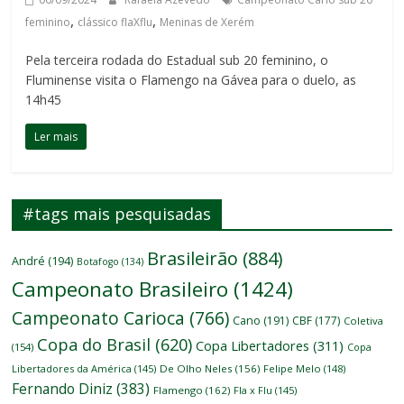
,
,
feminino
clássico flaXflu
Meninas de Xerém
Pela terceira rodada do Estadual sub 20 feminino, o
Fluminense visita o Flamengo na Gávea para o duelo, as
14h45
Ler mais
#tags mais pesquisadas
Brasileirão
(884)
André
(194)
Botafogo
(134)
Campeonato Brasileiro
(1424)
Campeonato Carioca
(766)
Cano
(191)
CBF
(177)
Coletiva
Copa do Brasil
(620)
Copa Libertadores
(311)
(154)
Copa
Libertadores da América
(145)
De Olho Neles
(156)
Felipe Melo
(148)
Fernando Diniz
(383)
Flamengo
(162)
Fla x Flu
(145)