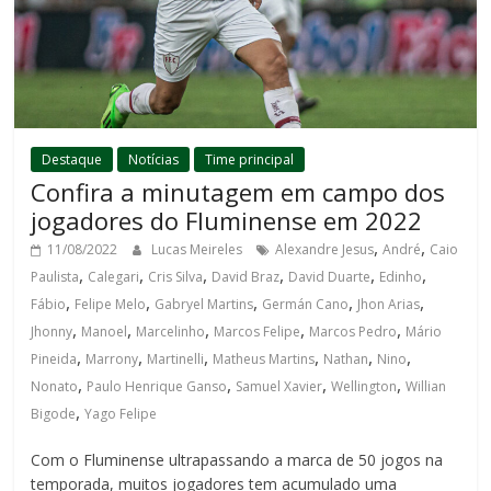
Destaque
Notícias
Time principal
Confira a minutagem em campo dos
jogadores do Fluminense em 2022
,
,
11/08/2022
Lucas Meireles
Alexandre Jesus
André
Caio
,
,
,
,
,
,
Paulista
Calegari
Cris Silva
David Braz
David Duarte
Edinho
,
,
,
,
,
Fábio
Felipe Melo
Gabryel Martins
Germán Cano
Jhon Arias
,
,
,
,
,
Jhonny
Manoel
Marcelinho
Marcos Felipe
Marcos Pedro
Mário
,
,
,
,
,
,
Pineida
Marrony
Martinelli
Matheus Martins
Nathan
Nino
,
,
,
,
Nonato
Paulo Henrique Ganso
Samuel Xavier
Wellington
Willian
,
Bigode
Yago Felipe
Com o Fluminense ultrapassando a marca de 50 jogos na
temporada, muitos jogadores tem acumulado uma