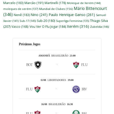
Marcelo
(183)
Marcão
(191)
Martinelli
(178)
Moleque de Xerém
(144)
Mário Bittencourt
moleques de xerém
(137)
Mundial de Clubes
(156)
(346)
Nino
(241)
Paulo Henrique Ganso
(261)
Nenê
(183)
Samuel
Thiago Silva
Sub-20
(180)
Xavier
(141)
Sub-17
(145)
Superliga Feminina
(135)
Xerém
(316)
(207)
Vasco
(168)
Vou Ver O Flu Jogar
(184)
Zubeldía
(146)
Próximos Jogos
AMANHÃ
BRASILEIRÃO
21:00
BOT
FLU
11/08
LIBERTADORES
19:00
FLU
IRV
16/08
BRASILEIRÃO
16:30
FLU
PAL