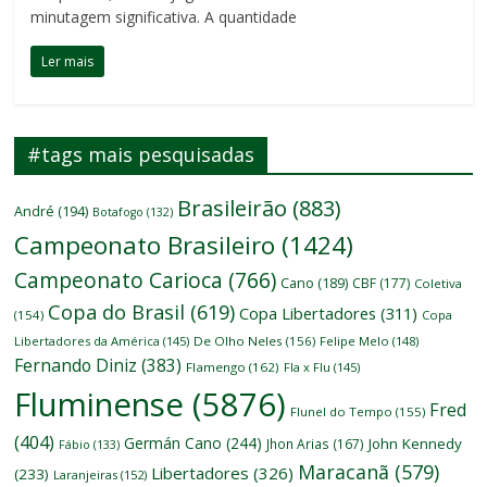
minutagem significativa. A quantidade
Ler mais
#tags mais pesquisadas
Brasileirão
(883)
André
(194)
Botafogo
(132)
Campeonato Brasileiro
(1424)
Campeonato Carioca
(766)
Cano
(189)
CBF
(177)
Coletiva
Copa do Brasil
(619)
Copa Libertadores
(311)
(154)
Copa
Libertadores da América
(145)
De Olho Neles
(156)
Felipe Melo
(148)
Fernando Diniz
(383)
Flamengo
(162)
Fla x Flu
(145)
Fluminense
(5876)
Fred
Flunel do Tempo
(155)
(404)
Germán Cano
(244)
John Kennedy
Jhon Arias
(167)
Fábio
(133)
Maracanã
(579)
Libertadores
(326)
(233)
Laranjeiras
(152)