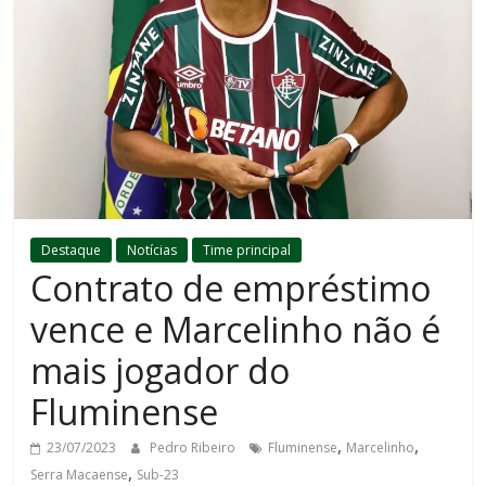
Destaque
Notícias
Time principal
Contrato de empréstimo
vence e Marcelinho não é
mais jogador do
Fluminense
,
,
23/07/2023
Pedro Ribeiro
Fluminense
Marcelinho
,
Serra Macaense
Sub-23