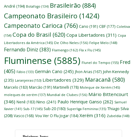
Brasileirão
(884)
André
(194)
Botafogo
(134)
Campeonato Brasileiro
(1424)
Campeonato Carioca
(766)
Cano
(191)
CBF
(177)
Coletiva
Copa do Brasil
(620)
Copa Libertadores
(311)
(154)
Copa
Libertadores da América
(145)
De Olho Neles
(156)
Felipe Melo
(148)
Fernando Diniz
(383)
Flamengo
(162)
Fla x Flu
(145)
Fluminense
(5885)
Fred
Flunel do Tempo
(155)
(405)
Germán Cano
(245)
John Kennedy
Jhon Arias
(167)
Fábio
(133)
Maracanã
(580)
Libertadores
(329)
(235)
Laranjeiras
(153)
Marcelo
(183)
Marcão
(191)
Martinelli
(178)
Moleque de Xerém
(145)
Mário Bittencourt
moleques de xerém
(137)
Mundial de Clubes
(156)
(346)
Paulo Henrique Ganso
(262)
Nino
(241)
Nenê
(183)
Samuel
Thiago Silva
Sub-20
(180)
Xavier
(141)
Sub-17
(145)
Superliga Feminina
(135)
Xerém
(316)
(208)
Vasco
(168)
Vou Ver O Flu Jogar
(184)
Zubeldía
(148)
Próximos Jogos