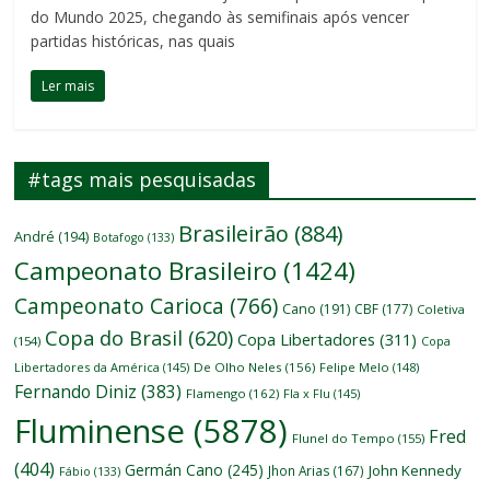
do Mundo 2025, chegando às semifinais após vencer
partidas históricas, nas quais
Ler mais
#tags mais pesquisadas
Brasileirão
(884)
André
(194)
Botafogo
(133)
Campeonato Brasileiro
(1424)
Campeonato Carioca
(766)
Cano
(191)
CBF
(177)
Coletiva
Copa do Brasil
(620)
Copa Libertadores
(311)
(154)
Copa
Libertadores da América
(145)
De Olho Neles
(156)
Felipe Melo
(148)
Fernando Diniz
(383)
Flamengo
(162)
Fla x Flu
(145)
Fluminense
(5878)
Fred
Flunel do Tempo
(155)
(404)
Germán Cano
(245)
John Kennedy
Jhon Arias
(167)
Fábio
(133)