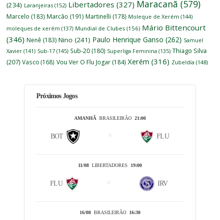
Maracanã
(579)
Libertadores
(327)
(234)
Laranjeiras
(152)
Marcelo
(183)
Marcão
(191)
Martinelli
(178)
Moleque de Xerém
(144)
Mário Bittencourt
moleques de xerém
(137)
Mundial de Clubes
(156)
(346)
Paulo Henrique Ganso
(262)
Nino
(241)
Nenê
(183)
Samuel
Thiago Silva
Sub-20
(180)
Xavier
(141)
Sub-17
(145)
Superliga Feminina
(135)
Xerém
(316)
(207)
Vasco
(168)
Vou Ver O Flu Jogar
(184)
Zubeldía
(148)
Próximos Jogos
AMANHÃ
BRASILEIRÃO
21:00
BOT
FLU
11/08
LIBERTADORES
19:00
FLU
IRV
16/08
BRASILEIRÃO
16:30