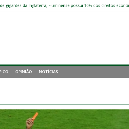
 de gigantes da Inglaterra; Fluminense possui 10% dos direitos econ
nal da Libertadores com apenas duas contratações e sete saídas no 
 entre Fluminense e Botafogo pelo Campeonato Brasileiro Feminino
r ingresso para Fluminense x Independiente Rivadavia pela Libertador
com Ruan Sales
PICO
OPINIÃO
NOTÍCIAS