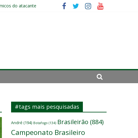
ômicos do atacante
elenco
es
#tags mais pesquisadas
Brasileirão
(884)
André
(194)
Botafogo
(134)
Campeonato Brasileiro