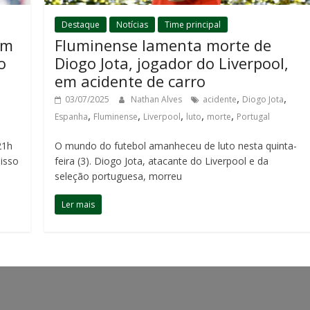
Destaque
Notícias
Time principal
om
Fluminense lamenta morte de
o
Diogo Jota, jogador do Liverpool,
em acidente de carro
,
,
03/07/2025
Nathan Alves
acidente
Diogo Jota
,
,
,
,
,
Espanha
Fluminense
Liverpool
luto
morte
Portugal
21h
O mundo do futebol amanheceu de luto nesta quinta-
misso
feira (3). Diogo Jota, atacante do Liverpool e da
seleção portuguesa, morreu
Ler mais