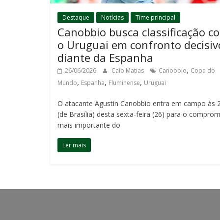
Destaque
Notícias
Time principal
Canobbio busca classificação c
o Uruguai em confronto decisiv
diante da Espanha
,
26/06/2026
Caio Matias
Canobbio
Copa do
,
,
,
Mundo
Espanha
Fluminense
Uruguai
O atacante Agustín Canobbio entra em campo às 
(de Brasília) desta sexta-feira (26) para o compro
mais importante do
Ler mais