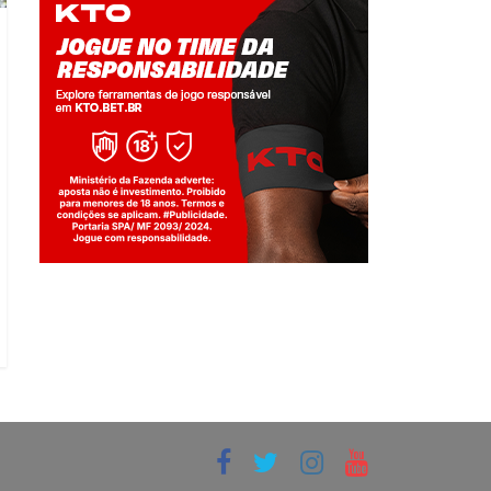
Jogue com responsabilidade. 18+