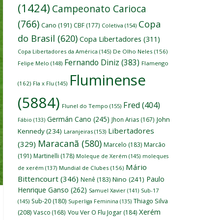
(1424)
Campeonato Carioca
(766)
Copa
Cano
(191)
CBF
(177)
Coletiva
(154)
do Brasil
(620)
Copa Libertadores
(311)
Copa Libertadores da América
(145)
De Olho Neles
(156)
Fernando Diniz
(383)
Felipe Melo
(148)
Flamengo
Fluminense
(162)
Fla x Flu
(145)
(5884)
Fred
(404)
Flunel do Tempo
(155)
Germán Cano
(245)
John
Jhon Arias
(167)
Fábio
(133)
Libertadores
Kennedy
(234)
Laranjeiras
(153)
Maracanã
(580)
(329)
Marcelo
(183)
Marcão
(191)
Martinelli
(178)
Moleque de Xerém
(145)
moleques
Mário
de xerém
(137)
Mundial de Clubes
(156)
Bittencourt
(346)
Paulo
Nino
(241)
Nenê
(183)
Henrique Ganso
(262)
Samuel Xavier
(141)
Sub-17
Thiago Silva
Sub-20
(180)
(145)
Superliga Feminina
(135)
Xerém
(208)
Vasco
(168)
Vou Ver O Flu Jogar
(184)