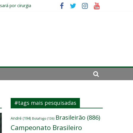
ará por cirurgia
sitante
#tags mais pesquisadas
Brasileirão
(886)
André
(194)
Botafogo
(136)
Campeonato Brasileiro