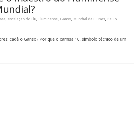
Mundial?
,
,
,
,
,
sea
escalação do Flu
Fluminense
Ganso
Mundial de Clubes
Paulo
lores: cadê o Ganso? Por que o camisa 10, símbolo técnico de um