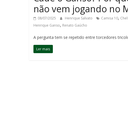
não vem jogando no 
,
08/07/2025
Henrique Salvato
Camisa 10
Chel
,
Henrique Ganso
Renato Gaúcho
A pergunta tem se repetido entre torcedores trico
Ler mais