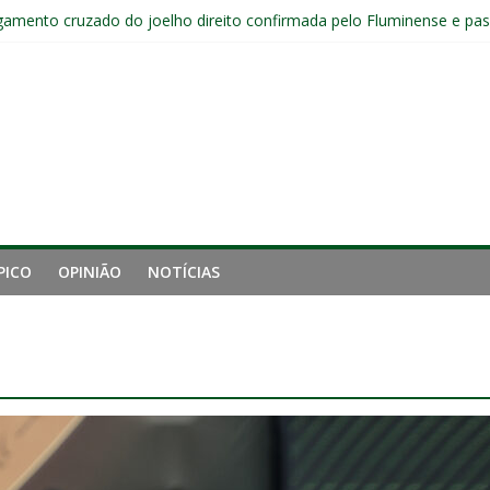
gamento cruzado do joelho direito confirmada pelo Fluminense e pass
ção provável, arbitragem e onde assistir
nense tem aproveitamento inferior a 42% contra o Botafogo como vi
uminense estreia no time principal do New York City
Sub-20 do Fluminense em duelo contra o Nova Iguaçu pelo Carioca
PICO
OPINIÃO
NOTÍCIAS