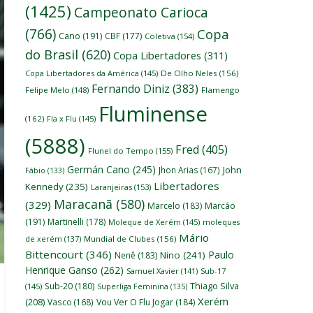
(1425)
Campeonato Carioca
(766)
Copa
Cano
(191)
CBF
(177)
Coletiva
(154)
do Brasil
(620)
Copa Libertadores
(311)
Copa Libertadores da América
(145)
De Olho Neles
(156)
Fernando Diniz
(383)
Felipe Melo
(148)
Flamengo
Fluminense
(162)
Fla x Flu
(145)
(5888)
Fred
(405)
Flunel do Tempo
(155)
Germán Cano
(245)
John
Jhon Arias
(167)
Fábio
(133)
Libertadores
Kennedy
(235)
Laranjeiras
(153)
Maracanã
(580)
(329)
Marcelo
(183)
Marcão
(191)
Martinelli
(178)
Moleque de Xerém
(145)
moleques
Mário
de xerém
(137)
Mundial de Clubes
(156)
Bittencourt
(346)
Paulo
Nino
(241)
Nenê
(183)
Henrique Ganso
(262)
Samuel Xavier
(141)
Sub-17
Thiago Silva
Sub-20
(180)
(145)
Superliga Feminina
(135)
Xerém
(208)
Vasco
(168)
Vou Ver O Flu Jogar
(184)