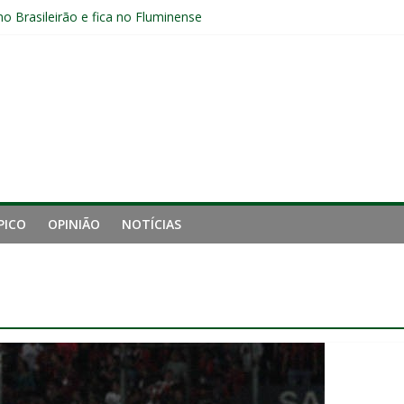
no Brasileirão e fica no Fluminense
aproveita chance e vive grande fase no Fluminense
luminense contra o Botafogo e mira decisão: “Terça-feira é o mais i
 empata com o Botafogo no Nilton Santos
pelo Fluminense e pede virada de chave pós-eliminação: “Temos que v
PICO
OPINIÃO
NOTÍCIAS