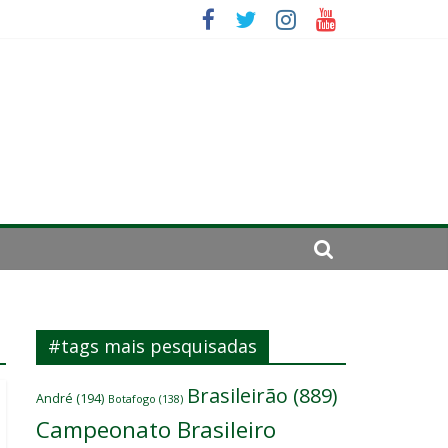
mportante”
irar a página”
#tags mais pesquisadas
Brasileirão
(889)
André
(194)
Botafogo
(138)
Campeonato Brasileiro