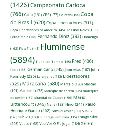
(1426)
Campeonato Carioca
(766)
Copa
Cano
(191)
CBF
(177)
Coletiva
(154)
do Brasil
(620)
Copa Libertadores
(311)
Copa Libertadores da América
(145)
De Olho Neles
(156)
Fernando Diniz
(383)
Felipe Melo
(148)
Flamengo
Fluminense
(162)
Fla x Flu
(145)
(5894)
Fred
(406)
Flunel do Tempo
(155)
Germán Cano
(245)
John
Jhon Arias
(167)
Fábio
(133)
Libertadores
Kennedy
(235)
Laranjeiras
(153)
Maracanã
(580)
(329)
Marcelo
(183)
Marcão
(191)
Martinelli
(178)
Moleque de Xerém
(145)
moleques
Mário
de xerém
(137)
Mundial de Clubes
(156)
Bittencourt
(346)
Paulo
Nino
(241)
Nenê
(183)
Henrique Ganso
(262)
Samuel Xavier
(141)
Sub-17
Thiago Silva
Sub-20
(180)
(145)
Superliga Feminina
(135)
Xerém
(208)
Vasco
(168)
Vou Ver O Flu Jogar
(184)