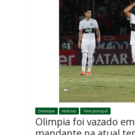
Destaque
Notícias
Time principal
Olimpia foi vazado e
mandante na atual t