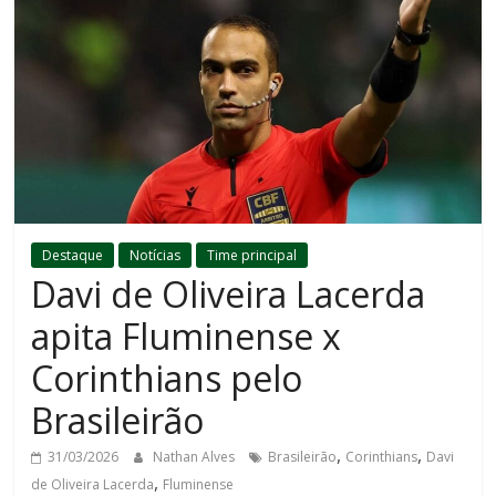
Destaque
Notícias
Time principal
Davi de Oliveira Lacerda
apita Fluminense x
Corinthians pelo
Brasileirão
,
,
31/03/2026
Nathan Alves
Brasileirão
Corinthians
Davi
,
de Oliveira Lacerda
Fluminense