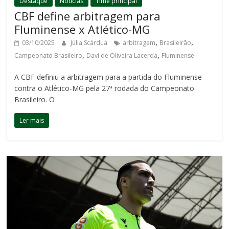
Destaque
Notícias
Time principal
CBF define arbitragem para
Fluminense x Atlético-MG
,
,
03/10/2025
Júlia Scárdua
arbitragem
Brasileirão
,
,
Campeonato Brasileiro
Davi de Oliveira Lacerda
Fluminense
A CBF definiu a arbitragem para a partida do Fluminense
contra o Atlético-MG pela 27ª rodada do Campeonato
Brasileiro. O
Ler mais