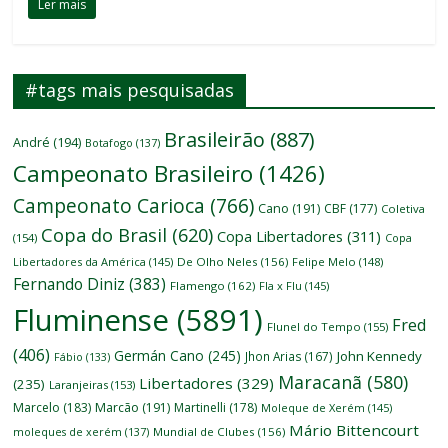
Ler mais
#tags mais pesquisadas
Brasileirão
(887)
André
(194)
Botafogo
(137)
Campeonato Brasileiro
(1426)
Campeonato Carioca
(766)
Cano
(191)
CBF
(177)
Coletiva
Copa do Brasil
(620)
Copa Libertadores
(311)
(154)
Copa
Libertadores da América
(145)
De Olho Neles
(156)
Felipe Melo
(148)
Fernando Diniz
(383)
Flamengo
(162)
Fla x Flu
(145)
Fluminense
(5891)
Fred
Flunel do Tempo
(155)
(406)
Germán Cano
(245)
John Kennedy
Jhon Arias
(167)
Fábio
(133)
Maracanã
(580)
Libertadores
(329)
(235)
Laranjeiras
(153)
Marcelo
(183)
Marcão
(191)
Martinelli
(178)
Moleque de Xerém
(145)
Mário Bittencourt
moleques de xerém
(137)
Mundial de Clubes
(156)