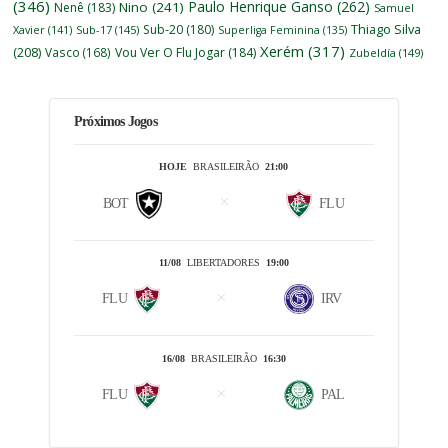
(346)
Paulo Henrique Ganso
(262)
Nino
(241)
Nenê
(183)
Samuel
Thiago Silva
Sub-20
(180)
Xavier
(141)
Sub-17
(145)
Superliga Feminina
(135)
Xerém
(317)
(208)
Vasco
(168)
Vou Ver O Flu Jogar
(184)
Zubeldía
(149)
Próximos Jogos
HOJE
BRASILEIRÃO
21:00
BOT
FLU
11/08
LIBERTADORES
19:00
FLU
IRV
16/08
BRASILEIRÃO
16:30
FLU
PAL