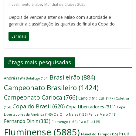
,
investimento árabe
Mundial de Clubes 2025
Depois de vencer a Inter de Milão com autoridade e
garantir a classificação às quartas de final da Copa do
Ler mais
#tags mais pesquisadas
Brasileirão
(884)
André
(194)
Botafogo
(134)
Campeonato Brasileiro
(1424)
Campeonato Carioca
(766)
Cano
(191)
CBF
(177)
Coletiva
Copa do Brasil
(620)
Copa Libertadores
(311)
(154)
Copa
Libertadores da América
(145)
De Olho Neles
(156)
Felipe Melo
(148)
Fernando Diniz
(383)
Flamengo
(162)
Fla x Flu
(145)
Fluminense
(5885)
Fred
Flunel do Tempo
(155)