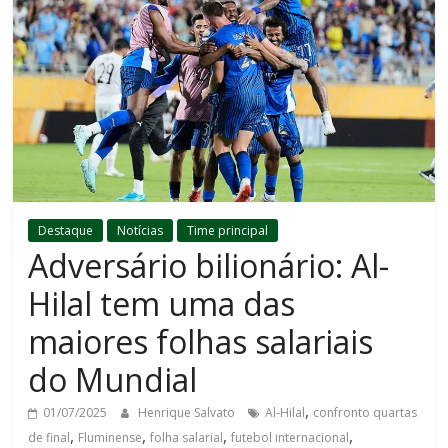
Destaque
Notícias
Time principal
Adversário bilionário: Al-
Hilal tem uma das
maiores folhas salariais
do Mundial
,
01/07/2025
Henrique Salvato
Al-Hilal
confronto quartas
,
,
,
,
de final
Fluminense
folha salarial
futebol internacional