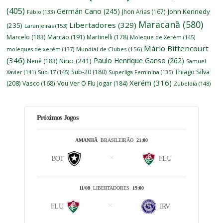
(405)
Germán Cano
(245)
John Kennedy
Jhon Arias
(167)
Fábio
(133)
Maracanã
(580)
Libertadores
(329)
(235)
Laranjeiras
(153)
Marcelo
(183)
Marcão
(191)
Martinelli
(178)
Moleque de Xerém
(145)
Mário Bittencourt
moleques de xerém
(137)
Mundial de Clubes
(156)
(346)
Paulo Henrique Ganso
(262)
Nino
(241)
Nenê
(183)
Samuel
Thiago Silva
Sub-20
(180)
Xavier
(141)
Sub-17
(145)
Superliga Feminina
(135)
Xerém
(316)
(208)
Vasco
(168)
Vou Ver O Flu Jogar
(184)
Zubeldía
(148)
Próximos Jogos
AMANHÃ
BRASILEIRÃO
21:00
BOT
FLU
11/08
LIBERTADORES
19:00
FLU
IRV