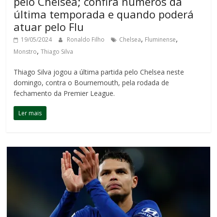
pelo Chelsea; confira números da
última temporada e quando poderá
atuar pelo Flu
,
,
19/05/2024
Ronaldo Filho
Chelsea
Fluminense
,
Monstro
Thiago Silva
Thiago Silva jogou a última partida pelo Chelsea neste
domingo, contra o Bournemouth, pela rodada de
fechamento da Premier League.
Ler mais