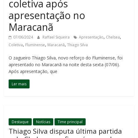
coletiva após
apresentação no
Maracanã
,
,
07/06/2024
Raffael Siqueira
Apresentação
Chelsea
,
,
,
Coletiva
Fluminense
Maracanã
Thiago Silva
O zagueiro Thiago Silva, novo reforço do Fluminense, foi
apresentado no Maracanã na noite desta sexta (07/06).
Após apresentação, que
Ler mais
Destaque
Notícias
Time principal
Thiago Silva disputa última partida