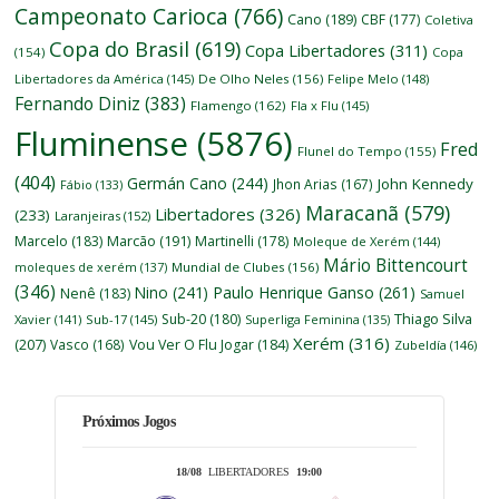
Campeonato Carioca
(766)
Cano
(189)
CBF
(177)
Coletiva
Copa do Brasil
(619)
Copa Libertadores
(311)
(154)
Copa
Libertadores da América
(145)
De Olho Neles
(156)
Felipe Melo
(148)
Fernando Diniz
(383)
Flamengo
(162)
Fla x Flu
(145)
Fluminense
(5876)
Fred
Flunel do Tempo
(155)
(404)
Germán Cano
(244)
John Kennedy
Jhon Arias
(167)
Fábio
(133)
Maracanã
(579)
Libertadores
(326)
(233)
Laranjeiras
(152)
Marcelo
(183)
Marcão
(191)
Martinelli
(178)
Moleque de Xerém
(144)
Mário Bittencourt
moleques de xerém
(137)
Mundial de Clubes
(156)
(346)
Nino
(241)
Paulo Henrique Ganso
(261)
Nenê
(183)
Samuel
Thiago Silva
Sub-20
(180)
Xavier
(141)
Sub-17
(145)
Superliga Feminina
(135)
Xerém
(316)
(207)
Vasco
(168)
Vou Ver O Flu Jogar
(184)
Zubeldía
(146)
Próximos Jogos
18/08
LIBERTADORES
19:00