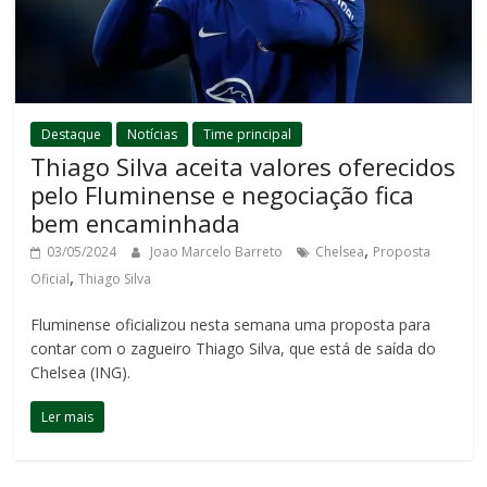
Destaque
Notícias
Time principal
Thiago Silva aceita valores oferecidos
pelo Fluminense e negociação fica
bem encaminhada
,
03/05/2024
Joao Marcelo Barreto
Chelsea
Proposta
,
Oficial
Thiago Silva
Fluminense oficializou nesta semana uma proposta para
contar com o zagueiro Thiago Silva, que está de saída do
Chelsea (ING).
Ler mais