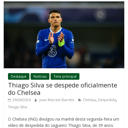
Destaque
Notícias
Time principal
Thiago Silva se despede oficialmente
do Chelsea
,
,
29/04/2024
Joao Marcelo Barreto
Chelsea
Despedida
Thiago Silva
O Chelsea (ING) divulgou na manhã desta segunda-feira um
vídeo de despedida do zagueiro Thiago Silva, de 39 anos.