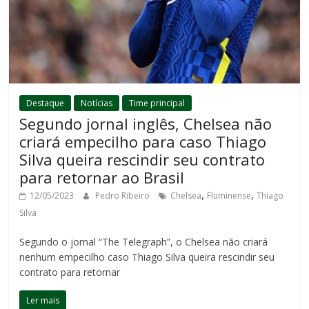
Destaque
Notícias
Time principal
Segundo jornal inglês, Chelsea não
criará empecilho para caso Thiago
Silva queira rescindir seu contrato
para retornar ao Brasil
,
,
12/05/2023
Pedro Ribeiro
Chelsea
Fluminense
Thiago
Silva
Segundo o jornal “The Telegraph”, o Chelsea não criará
nenhum empecilho caso Thiago Silva queira rescindir seu
contrato para retornar
Ler mais