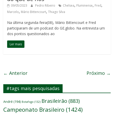
,
,
,
09/05/2023
Pedro Ribeiro
Chelsea
Fluminense
Fred
,
,
Marcelo
Mário Bittencourt
Thiago Silva
Na última segunda-feira(08), Mário Bittencourt e Fred
participaram de um podcast do GE.globo. Na entrevista um
dos pontos questionados ao
Ler mais
← Anterior
Próximo →
#tags mais pesquisadas
Brasileirão
(883)
André
(194)
Botafogo
(132)
Campeonato Brasileiro
(1424)