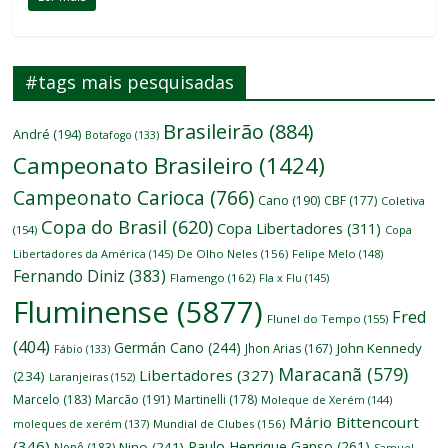
#tags mais pesquisadas
Brasileirão
(884)
André
(194)
Botafogo
(133)
Campeonato Brasileiro
(1424)
Campeonato Carioca
(766)
Cano
(190)
CBF
(177)
Coletiva
Copa do Brasil
(620)
Copa Libertadores
(311)
(154)
Copa
Libertadores da América
(145)
De Olho Neles
(156)
Felipe Melo
(148)
Fernando Diniz
(383)
Flamengo
(162)
Fla x Flu
(145)
Fluminense
(5877)
Fred
Flunel do Tempo
(155)
(404)
Germán Cano
(244)
John Kennedy
Jhon Arias
(167)
Fábio
(133)
Maracanã
(579)
Libertadores
(327)
(234)
Laranjeiras
(152)
Marcelo
(183)
Marcão
(191)
Martinelli
(178)
Moleque de Xerém
(144)
Mário Bittencourt
moleques de xerém
(137)
Mundial de Clubes
(156)
(346)
Paulo Henrique Ganso
(261)
Nino
(241)
Nenê
(183)
Samuel