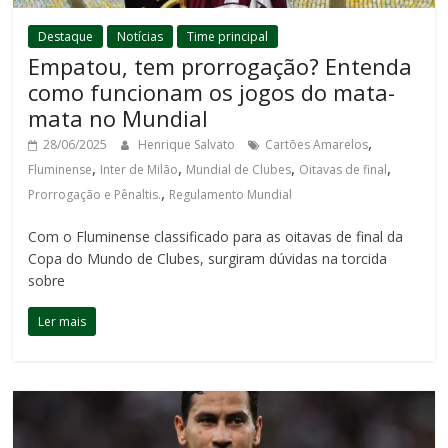
Destaque
Notícias
Time principal
Empatou, tem prorrogação? Entenda
como funcionam os jogos do mata-
mata no Mundial
,
28/06/2025
Henrique Salvato
Cartões Amarelos
,
,
,
,
Fluminense
Inter de Milão
Mundial de Clubes
Oitavas de final
,
Prorrogação e Pênaltis.
Regulamento Mundial
Com o Fluminense classificado para as oitavas de final da
Copa do Mundo de Clubes, surgiram dúvidas na torcida
sobre
Ler mais