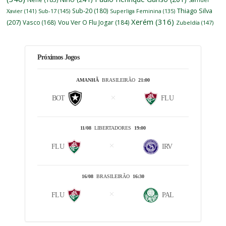
Thiago Silva
Sub-20
(180)
Xavier
(141)
Sub-17
(145)
Superliga Feminina
(135)
Xerém
(316)
(207)
Vasco
(168)
Vou Ver O Flu Jogar
(184)
Zubeldía
(147)
Próximos Jogos
AMANHÃ
BRASILEIRÃO
21:00
BOT
FLU
11/08
LIBERTADORES
19:00
FLU
IRV
16/08
BRASILEIRÃO
16:30
FLU
PAL