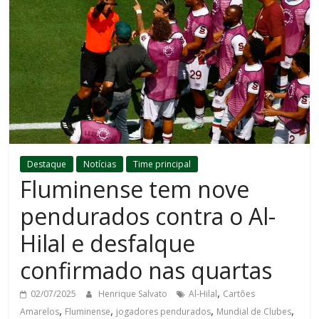
Destaque
Notícias
Time principal
Fluminense tem nove
pendurados contra o Al-
Hilal e desfalque
confirmado nas quartas
,
02/07/2025
Henrique Salvato
Al-Hilal
Cartões
,
,
,
,
Amarelos
Fluminense
jogadores pendurados
Mundial de Clubes