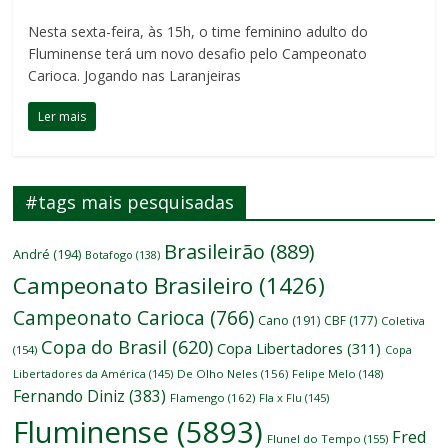
Nesta sexta-feira, às 15h, o time feminino adulto do
Fluminense terá um novo desafio pelo Campeonato
Carioca. Jogando nas Laranjeiras
Ler mais
#tags mais pesquisadas
Brasileirão
(889)
André
(194)
Botafogo
(138)
Campeonato Brasileiro
(1426)
Campeonato Carioca
(766)
Cano
(191)
CBF
(177)
Coletiva
Copa do Brasil
(620)
Copa Libertadores
(311)
(154)
Copa
Libertadores da América
(145)
De Olho Neles
(156)
Felipe Melo
(148)
Fernando Diniz
(383)
Flamengo
(162)
Fla x Flu
(145)
Fluminense
(5893)
Fred
Flunel do Tempo
(155)