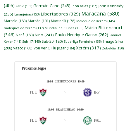
(406)
Germán Cano
(245)
John Kennedy
Jhon Arias
(167)
Fábio
(133)
Maracanã
(580)
Libertadores
(329)
(235)
Laranjeiras
(153)
Marcelo
(183)
Marcão
(191)
Martinelli
(178)
Moleque de Xerém
(145)
Mário Bittencourt
moleques de xerém
(137)
Mundial de Clubes
(156)
(346)
Paulo Henrique Ganso
(262)
Nino
(241)
Nenê
(183)
Samuel
Thiago Silva
Sub-20
(180)
Xavier
(141)
Sub-17
(145)
Superliga Feminina
(135)
Xerém
(317)
(208)
Vasco
(168)
Vou Ver O Flu Jogar
(184)
Zubeldía
(150)
Próximos Jogos
11/08
LIBERTADORES
19:00
FLU
IRV
16/08
BRASILEIRÃO
16:30
FLU
PAL