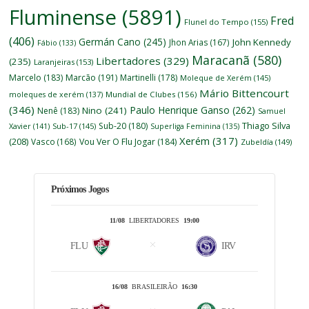
Fluminense
(5891)
Fred
Flunel do Tempo
(155)
(406)
Germán Cano
(245)
John Kennedy
Jhon Arias
(167)
Fábio
(133)
Maracanã
(580)
Libertadores
(329)
(235)
Laranjeiras
(153)
Marcelo
(183)
Marcão
(191)
Martinelli
(178)
Moleque de Xerém
(145)
Mário Bittencourt
moleques de xerém
(137)
Mundial de Clubes
(156)
(346)
Paulo Henrique Ganso
(262)
Nino
(241)
Nenê
(183)
Samuel
Thiago Silva
Sub-20
(180)
Xavier
(141)
Sub-17
(145)
Superliga Feminina
(135)
Xerém
(317)
(208)
Vasco
(168)
Vou Ver O Flu Jogar
(184)
Zubeldía
(149)
Próximos Jogos
11/08
LIBERTADORES
19:00
FLU
IRV
16/08
BRASILEIRÃO
16:30