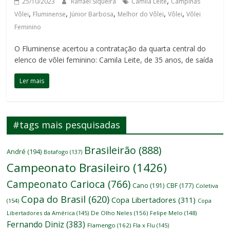
,
25/10/2023
Raffael Siqueira
Camila Leite
Campinas
,
,
,
,
,
Vôlei
Fluminense
Júnior Barbosa
Melhor do Vôlei
Vôlei
Vôlei
Feminino
O Fluminense acertou a contratação da quarta central do
elenco de vôlei feminino: Camila Leite, de 35 anos, de saída
Ler mais
#tags mais pesquisadas
Brasileirão
(888)
André
(194)
Botafogo
(137)
Campeonato Brasileiro
(1426)
Campeonato Carioca
(766)
Cano
(191)
CBF
(177)
Coletiva
Copa do Brasil
(620)
Copa Libertadores
(311)
(154)
Copa
Libertadores da América
(145)
De Olho Neles
(156)
Felipe Melo
(148)
Fernando Diniz
(383)
Flamengo
(162)
Fla x Flu
(145)