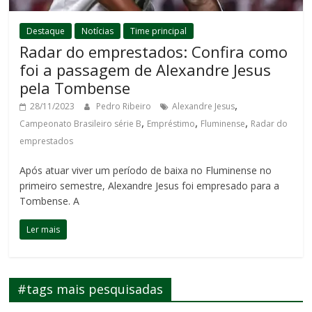
Destaque
Notícias
Time principal
Radar do emprestados: Confira como
foi a passagem de Alexandre Jesus
pela Tombense
,
28/11/2023
Pedro Ribeiro
Alexandre Jesus
,
,
,
Campeonato Brasileiro série B
Empréstimo
Fluminense
Radar do
emprestados
Após atuar viver um período de baixa no Fluminense no
primeiro semestre, Alexandre Jesus foi empresado para a
Tombense. A
Ler mais
#tags mais pesquisadas