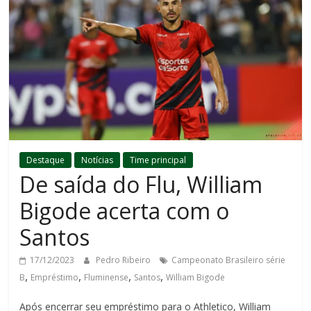
Destaque
Notícias
Time principal
De saída do Flu, William
Bigode acerta com o
Santos
17/12/2023
Pedro Ribeiro
Campeonato Brasileiro série
,
,
,
,
B
Empréstimo
Fluminense
Santos
William Bigode
Após encerrar seu empréstimo para o Athletico, William