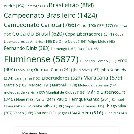
Brasileirão
(884)
André
(194)
Botafogo
(133)
Campeonato Brasileiro
(1424)
Campeonato Carioca
(766)
Cano
(190)
CBF
(177)
Coletiva
Copa do Brasil
(620)
Copa Libertadores
(311)
(154)
Copa
Libertadores da América
(145)
De Olho Neles
(156)
Felipe Melo
(148)
Fernando Diniz
(383)
Flamengo
(162)
Fla x Flu
(145)
Fluminense
(5877)
Fred
Flunel do Tempo
(155)
(404)
Germán Cano
(244)
John Kennedy
Jhon Arias
(167)
Fábio
(133)
Maracanã
(579)
Libertadores
(327)
(234)
Laranjeiras
(152)
Marcelo
(183)
Marcão
(191)
Martinelli
(178)
Moleque de Xerém
(144)
Mário Bittencourt
moleques de xerém
(137)
Mundial de Clubes
(156)
(346)
Paulo Henrique Ganso
(261)
Nino
(241)
Nenê
(183)
Samuel
Thiago Silva
Sub-20
(180)
Xavier
(141)
Sub-17
(145)
Superliga Feminina
(135)
Xerém
(316)
(207)
Vasco
(168)
Vou Ver O Flu Jogar
(184)
Zubeldía
(147)
Próximos Jogos