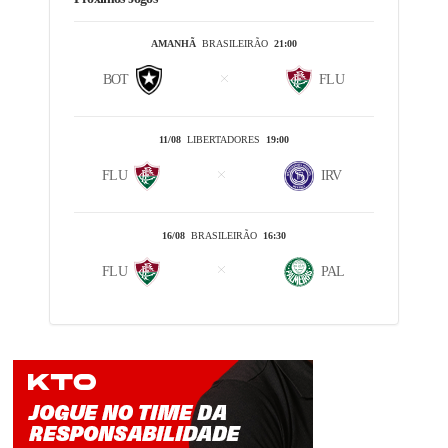
AMANHÃ
BRASILEIRÃO
21:00
BOT
FLU
11/08
LIBERTADORES
19:00
FLU
IRV
16/08
BRASILEIRÃO
16:30
FLU
PAL