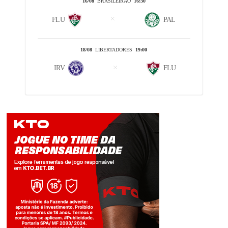
16/08
BRASILEIRÃO
16:30
FLU
PAL
18/08
LIBERTADORES
19:00
IRV
FLU