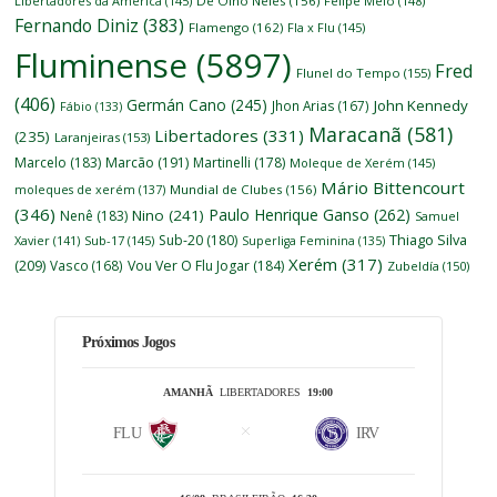
Libertadores da América
(145)
De Olho Neles
(156)
Felipe Melo
(148)
Fernando Diniz
(383)
Flamengo
(162)
Fla x Flu
(145)
Fluminense
(5897)
Fred
Flunel do Tempo
(155)
(406)
Germán Cano
(245)
John Kennedy
Jhon Arias
(167)
Fábio
(133)
Maracanã
(581)
Libertadores
(331)
(235)
Laranjeiras
(153)
Marcelo
(183)
Marcão
(191)
Martinelli
(178)
Moleque de Xerém
(145)
Mário Bittencourt
moleques de xerém
(137)
Mundial de Clubes
(156)
(346)
Paulo Henrique Ganso
(262)
Nino
(241)
Nenê
(183)
Samuel
Thiago Silva
Sub-20
(180)
Xavier
(141)
Sub-17
(145)
Superliga Feminina
(135)
Xerém
(317)
(209)
Vasco
(168)
Vou Ver O Flu Jogar
(184)
Zubeldía
(150)
Próximos Jogos
AMANHÃ
LIBERTADORES
19:00
FLU
IRV