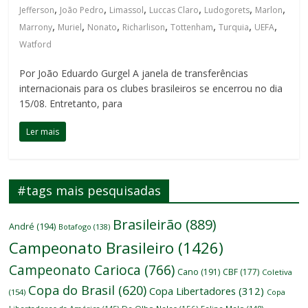
,
,
,
,
,
,
Jefferson
João Pedro
Limassol
Luccas Claro
Ludogorets
Marlon
,
,
,
,
,
,
,
Marrony
Muriel
Nonato
Richarlison
Tottenham
Turquia
UEFA
Watford
Por João Eduardo Gurgel A janela de transferências
internacionais para os clubes brasileiros se encerrou no dia
15/08. Entretanto, para
Ler mais
#tags mais pesquisadas
Brasileirão
(889)
André
(194)
Botafogo
(138)
Campeonato Brasileiro
(1426)
Campeonato Carioca
(766)
Cano
(191)
CBF
(177)
Coletiva
Copa do Brasil
(620)
Copa Libertadores
(312)
(154)
Copa