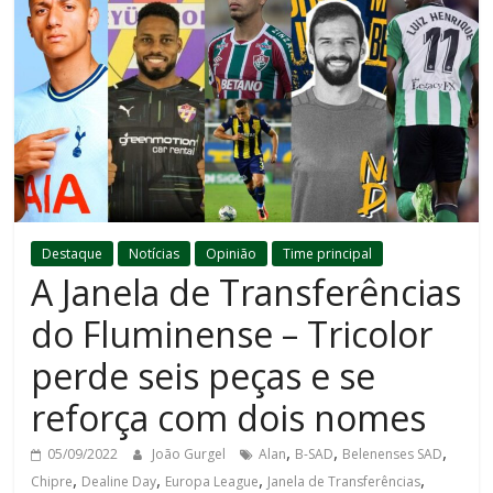
Destaque
Notícias
Opinião
Time principal
A Janela de Transferências
do Fluminense – Tricolor
perde seis peças e se
reforça com dois nomes
,
,
,
05/09/2022
João Gurgel
Alan
B-SAD
Belenenses SAD
,
,
,
,
Chipre
Dealine Day
Europa League
Janela de Transferências