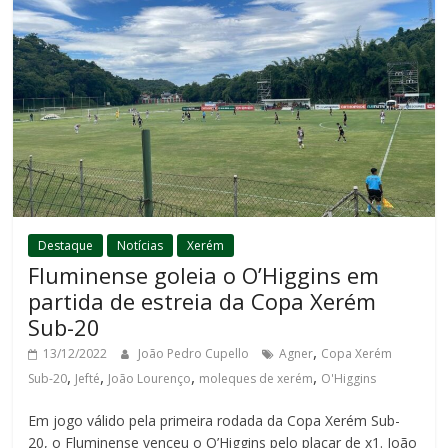
Destaque
Notícias
Xerém
Fluminense goleia o O’Higgins em
partida de estreia da Copa Xerém
Sub-20
,
13/12/2022
João Pedro Cupello
Agner
Copa Xerém
,
,
,
,
Sub-20
Jefté
João Lourenço
moleques de xerém
O'Higgins
Em jogo válido pela primeira rodada da Copa Xerém Sub-
20, o Fluminense venceu o O’Higgins pelo placar de x1. João