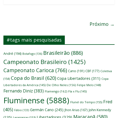
Próximo →
#tags mais pesquisadas
Brasileirão
(886)
André
(194)
Botafogo
(136)
Campeonato Brasileiro
(1425)
Campeonato Carioca
(766)
Cano
(191)
CBF
(177)
Coletiva
Copa do Brasil
(620)
Copa Libertadores
(311)
(154)
Copa
Libertadores da América
(145)
De Olho Neles
(156)
Felipe Melo
(148)
Fernando Diniz
(383)
Flamengo
(162)
Fla x Flu
(145)
Fluminense
(5888)
Fred
Flunel do Tempo
(155)
(405)
Germán Cano
(245)
John Kennedy
Jhon Arias
(167)
Fábio
(133)
Maracanã
(580)
Libertadores
(329)
(235)
Laranjeiras
(153)