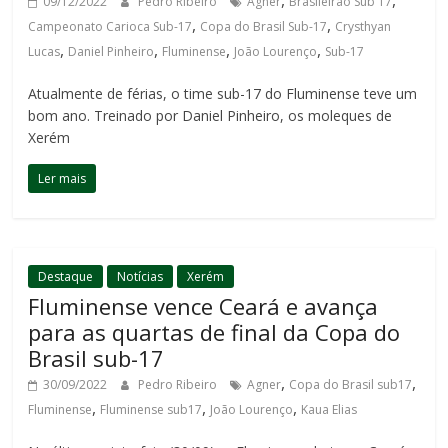
09/12/2022
Pedro Ribeiro
Agner
Brasileirão Sub 17
,
,
Campeonato Carioca Sub-17
Copa do Brasil Sub-17
Crysthyan
,
,
,
,
Lucas
Daniel Pinheiro
Fluminense
João Lourenço
Sub-17
Atualmente de férias, o time sub-17 do Fluminense teve um
bom ano. Treinado por Daniel Pinheiro, os moleques de
Xerém
Ler mais
Destaque
Notícias
Xerém
Fluminense vence Ceará e avança
para as quartas de final da Copa do
Brasil sub-17
,
,
30/09/2022
Pedro Ribeiro
Agner
Copa do Brasil sub17
,
,
,
Fluminense
Fluminense sub17
João Lourenço
Kaua Elias