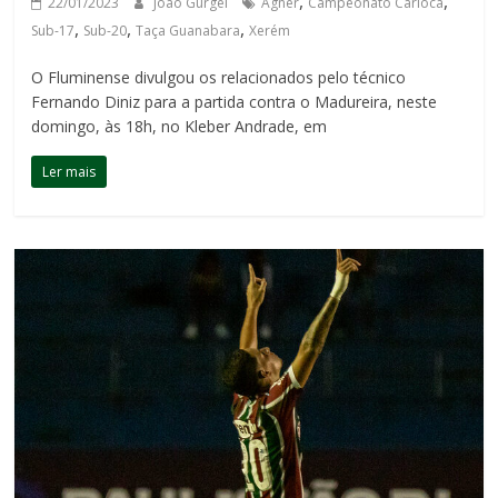
,
,
22/01/2023
João Gurgel
Agner
Campeonato Carioca
,
,
,
Sub-17
Sub-20
Taça Guanabara
Xerém
O Fluminense divulgou os relacionados pelo técnico
Fernando Diniz para a partida contra o Madureira, neste
domingo, às 18h, no Kleber Andrade, em
Ler mais