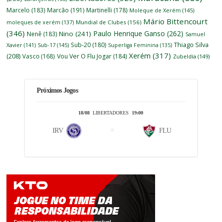
Marcelo
(183)
Marcão
(191)
Martinelli
(178)
Moleque de Xerém
(145)
Mário Bittencourt
moleques de xerém
(137)
Mundial de Clubes
(156)
(346)
Paulo Henrique Ganso
(262)
Nino
(241)
Nenê
(183)
Samuel
Thiago Silva
Sub-20
(180)
Xavier
(141)
Sub-17
(145)
Superliga Feminina
(135)
Xerém
(317)
(208)
Vasco
(168)
Vou Ver O Flu Jogar
(184)
Zubeldía
(149)
Próximos Jogos
18/08
LIBERTADORES
19:00
IRV
FLU