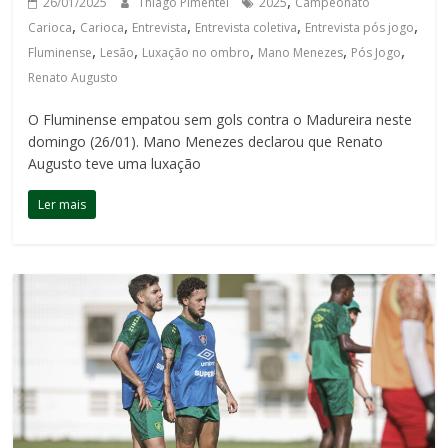
,
26/01/2025
Thiago Pimentel
2025
Campeonato
,
,
,
,
,
Carioca
Carioca
Entrevista
Entrevista coletiva
Entrevista pós jogo
,
,
,
,
,
Fluminense
Lesão
Luxação no ombro
Mano Menezes
Pós Jogo
Renato Augusto
O Fluminense empatou sem gols contra o Madureira neste
domingo (26/01). Mano Menezes declarou que Renato
Augusto teve uma luxação
Ler mais