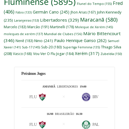
Fluminense
(5895)
Fred
Flunel do Tempo
(155)
(406)
Germán Cano
(245)
John Kennedy
Jhon Arias
(167)
Fábio
(133)
Maracanã
(580)
Libertadores
(329)
(235)
Laranjeiras
(153)
Marcelo
(183)
Marcão
(191)
Martinelli
(178)
Moleque de Xerém
(145)
Mário Bittencourt
moleques de xerém
(137)
Mundial de Clubes
(156)
(346)
Paulo Henrique Ganso
(262)
Nino
(241)
Nenê
(183)
Samuel
Thiago Silva
Sub-20
(180)
Xavier
(141)
Sub-17
(145)
Superliga Feminina
(135)
Xerém
(317)
(208)
Vasco
(168)
Vou Ver O Flu Jogar
(184)
Zubeldía
(150)
Próximos Jogos
AMANHÃ
LIBERTADORES
19:00
FLU
IRV
16/08
BRASILEIRÃO
16:30
FLU
PAL