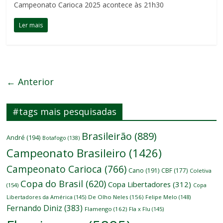
Campeonato Carioca 2025 acontece às 21h30
Ler mais
← Anterior
#tags mais pesquisadas
Brasileirão
(889)
André
(194)
Botafogo
(138)
Campeonato Brasileiro
(1426)
Campeonato Carioca
(766)
Cano
(191)
CBF
(177)
Coletiva
Copa do Brasil
(620)
Copa Libertadores
(312)
(154)
Copa
Libertadores da América
(145)
De Olho Neles
(156)
Felipe Melo
(148)
Fernando Diniz
(383)
Flamengo
(162)
Fla x Flu
(145)