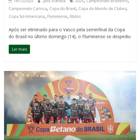
,
,
16/12/2025
Júlia Scárdua
2025
Campeonato Brasieliro
,
,
,
Campeonato Carioca
Copa do Brasil
Copa do Mundo de Clubes
,
,
Copa Sul-Americana
Fluminense
títulos
Após ser eliminado para o Vasco pela seminfinal da Copa
do Brasil no último domingo (14), o Fluminense se despediu
Ler mais