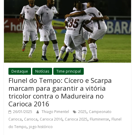
Destaque
Notícias
Time principal
Flunel do Tempo: Cícero e Scarpa
marcam para garantir a vitória
tricolor contra o Madureira no
Carioca 2016
,
26/01/2025
Thiago Pimentel
2025
Campeonato
,
,
,
,
,
Carioca
Carioca
Carioca 2016
Carioca 2025
Fluminense
Flunel
,
do Tempo
jogo histórico