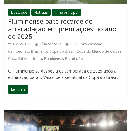
Destaque
Notícias
Time principal
Fluminense bate recorde de
arrecadação em premiações no ano
de 2025
,
,
16/12/2025
Júlia Scárdua
2025
Arrecadação
,
,
,
Campeonato Brasileiro
Copa do Brasil
Copa do Mundo de Clubes
,
,
Copa Sul-Americana
Fluminense
Premiação
O Fluminense se despediu da temporada de 2025 após a
eliminação para o Vasco pela semifinal da Copa do Brasil,
Ler mais