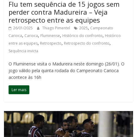
Flu tem sequência de 15 jogos sem
perder contra Madureira – Veja
retrospecto entre as equipes
,
26/01/2025
Thiago Pimentel
2025
Campeonato
,
,
,
,
Carioca
Carioca
Fluminense
Histórico do confronto
Histórico
,
,
,
entre as equipes
Retrospecto
Retrospecto do confronto
Sequência invicta
O Fluminense visita o Madureira neste domingo (26/01). O
jogo válido pela quinta rodada do Campeonato Carioca
acontece às 16h
Ler mais