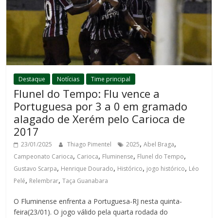
Destaque
Notícias
Time principal
Flunel do Tempo: Flu vence a
Portuguesa por 3 a 0 em gramado
alagado de Xerém pelo Carioca de
2017
,
,
23/01/2025
Thiago Pimentel
2025
Abel Braga
,
,
,
,
Campeonato Carioca
Carioca
Fluminense
Flunel do Tempo
,
,
,
,
Gustavo Scarpa
Henrique Dourado
Histórico
jogo histórico
Léo
,
,
Pelé
Relembrar
Taça Guanabara
O Fluminense enfrenta a Portuguesa-RJ nesta quinta-
feira(23/01). O jogo válido pela quarta rodada do