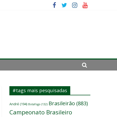
se de 2024
#tags mais pesquisadas
Brasileirão
(883)
André
(194)
Botafogo
(132)
Campeonato Brasileiro