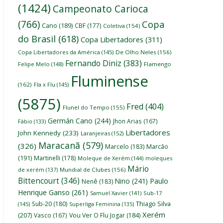
(1424)
Campeonato Carioca
(766)
Copa
Cano
(189)
CBF
(177)
Coletiva
(154)
do Brasil
(618)
Copa Libertadores
(311)
Copa Libertadores da América
(145)
De Olho Neles
(156)
Fernando Diniz
(383)
Felipe Melo
(148)
Flamengo
Fluminense
(162)
Fla x Flu
(145)
(5875)
Fred
(404)
Flunel do Tempo
(155)
Germán Cano
(244)
Jhon Arias
(167)
Fábio
(133)
Libertadores
John Kennedy
(233)
Laranjeiras
(152)
Maracanã
(579)
(326)
Marcelo
(183)
Marcão
(191)
Martinelli
(178)
Moleque de Xerém
(144)
moleques
Mário
de xerém
(137)
Mundial de Clubes
(156)
Bittencourt
(346)
Nino
(241)
Paulo
Nenê
(183)
Henrique Ganso
(261)
Samuel Xavier
(141)
Sub-17
Thiago Silva
Sub-20
(180)
(145)
Superliga Feminina
(135)
Xerém
(207)
Vasco
(167)
Vou Ver O Flu Jogar
(184)