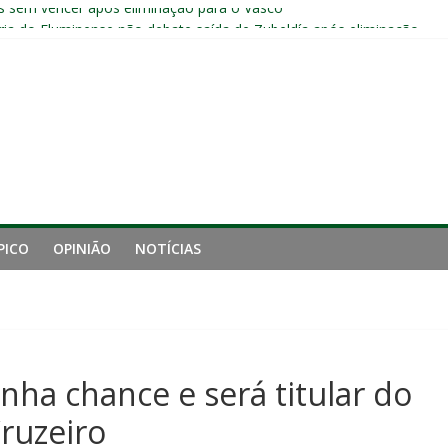
s sem vencer após eliminação para o Vasco
ia do Fluminense não debate saída de Zubeldía após eliminação
Fluminense após eliminação: “Não estou satisfeito”
a jejum do Fluminense para seis jogos, a pior sequência desde a cri
manutenção de Zubeldía e o risco de jogar o ano do Flu no lixo
PICO
OPINIÃO
NOTÍCIAS
nha chance e será titular do
ruzeiro