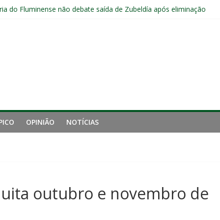
s sem vencer após eliminação para o Vasco
ia do Fluminense não debate saída de Zubeldía após eliminação
e mais derrotou o Fluminense de Zubeldía
a jejum do Fluminense para seis jogos, a pior sequência desde a cri
manutenção de Zubeldía e o risco de jogar o ano do Flu no lixo
PICO
OPINIÃO
NOTÍCIAS
uita outubro e novembro de