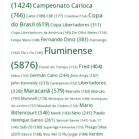
(1424)
Campeonato Carioca
(766)
Copa
Cano
(189)
CBF
(177)
Coletiva
(154)
do Brasil
(619)
Copa Libertadores
(311)
Copa Libertadores da América
(145)
De Olho Neles
(156)
Fernando Diniz
(383)
Felipe Melo
(148)
Flamengo
Fluminense
(162)
Fla x Flu
(145)
(5876)
Fred
(404)
Flunel do Tempo
(155)
Germán Cano
(244)
Jhon Arias
(167)
Fábio
(133)
Libertadores
John Kennedy
(233)
Laranjeiras
(152)
Maracanã
(579)
(326)
Marcelo
(183)
Marcão
(191)
Martinelli
(178)
Moleque de Xerém
(144)
moleques
Mário
de xerém
(137)
Mundial de Clubes
(156)
Bittencourt
(346)
Nino
(241)
Paulo
Nenê
(183)
Henrique Ganso
(261)
Samuel Xavier
(141)
Sub-17
Thiago Silva
Sub-20
(180)
(145)
Superliga Feminina
(135)
Xerém
(207)
Vasco
(168)
Vou Ver O Flu Jogar
(184)