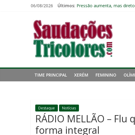
Pular
06/08/2026
Últimos:
Fluminense chega a seis jogo
para
Pressão aumenta, mas diretor
o
Saudações
Freguesia: Vasco é o time qu
conteúdo
Eliminação para o Vasco ampli
Reféns da própria inércia: A 
Tricolores
TIME PRINCIPAL
XERÉM
FEMININO
OLÍM
Destaque
Notícias
RÁDIO MELLÃO – Flu q
forma integral