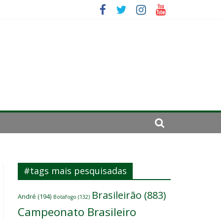
se de 2024
#tags mais pesquisadas
Brasileirão
(883)
André
(194)
Botafogo
(132)
Campeonato Brasileiro