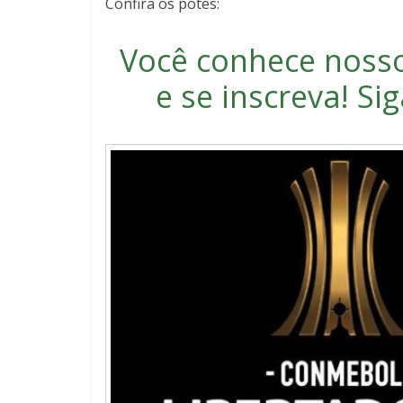
Confira os potes:
Você conhece noss
e se inscreva
! S