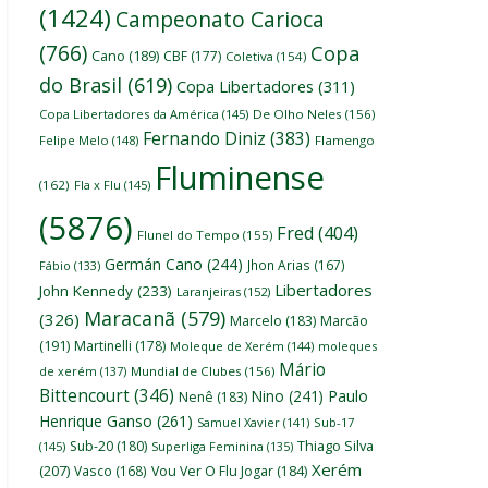
(1424)
Campeonato Carioca
(766)
Copa
Cano
(189)
CBF
(177)
Coletiva
(154)
do Brasil
(619)
Copa Libertadores
(311)
Copa Libertadores da América
(145)
De Olho Neles
(156)
Fernando Diniz
(383)
Felipe Melo
(148)
Flamengo
Fluminense
(162)
Fla x Flu
(145)
(5876)
Fred
(404)
Flunel do Tempo
(155)
Germán Cano
(244)
Jhon Arias
(167)
Fábio
(133)
Libertadores
John Kennedy
(233)
Laranjeiras
(152)
Maracanã
(579)
(326)
Marcelo
(183)
Marcão
(191)
Martinelli
(178)
Moleque de Xerém
(144)
moleques
Mário
de xerém
(137)
Mundial de Clubes
(156)
Bittencourt
(346)
Nino
(241)
Paulo
Nenê
(183)
Henrique Ganso
(261)
Samuel Xavier
(141)
Sub-17
Thiago Silva
Sub-20
(180)
(145)
Superliga Feminina
(135)
Xerém
(207)
Vasco
(168)
Vou Ver O Flu Jogar
(184)