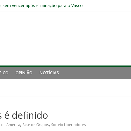
s sem vencer após eliminação para o Vasco
ia do Fluminense não debate saída de Zubeldía após eliminação
e mais derrotou o Fluminense de Zubeldía
a jejum do Fluminense para seis jogos, a pior sequência desde a cri
manutenção de Zubeldía e o risco de jogar o ano do Flu no lixo
PICO
OPINIÃO
NOTÍCIAS
 é definido
,
,
 da América
Fase de Grupos
Sorteio Libertadores