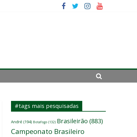
se de 2024
#tags mais pesquisadas
Brasileirão
(883)
André
(194)
Botafogo
(132)
Campeonato Brasileiro