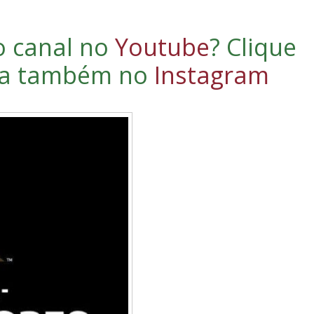
o canal no
Youtube
?
Clique
iga também no
Instagram