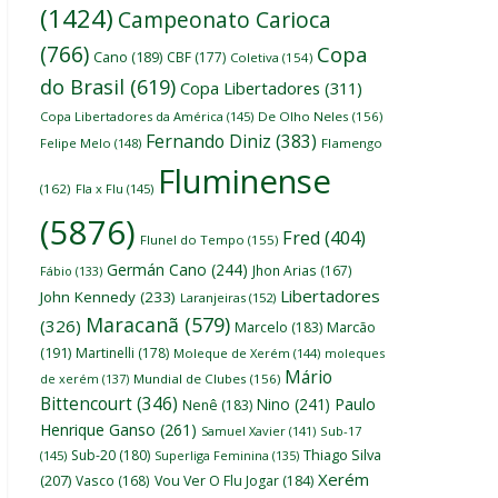
(1424)
Campeonato Carioca
(766)
Copa
Cano
(189)
CBF
(177)
Coletiva
(154)
do Brasil
(619)
Copa Libertadores
(311)
Copa Libertadores da América
(145)
De Olho Neles
(156)
Fernando Diniz
(383)
Felipe Melo
(148)
Flamengo
Fluminense
(162)
Fla x Flu
(145)
(5876)
Fred
(404)
Flunel do Tempo
(155)
Germán Cano
(244)
Jhon Arias
(167)
Fábio
(133)
Libertadores
John Kennedy
(233)
Laranjeiras
(152)
Maracanã
(579)
(326)
Marcelo
(183)
Marcão
(191)
Martinelli
(178)
Moleque de Xerém
(144)
moleques
Mário
de xerém
(137)
Mundial de Clubes
(156)
Bittencourt
(346)
Nino
(241)
Paulo
Nenê
(183)
Henrique Ganso
(261)
Samuel Xavier
(141)
Sub-17
Thiago Silva
Sub-20
(180)
(145)
Superliga Feminina
(135)
Xerém
(207)
Vasco
(168)
Vou Ver O Flu Jogar
(184)