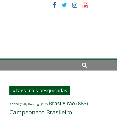
se de 2024
#tags mais pesquisadas
Brasileirão
(883)
André
(194)
Botafogo
(132)
Campeonato Brasileiro