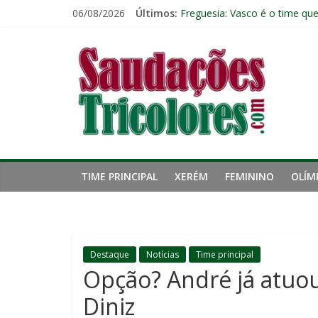
Pular
06/08/2026
Últimos:
Freguesia: Vasco é o time qu
para
Eliminação para o Vasco ampli
o
Saudações
Reféns da própria inércia: A 
conteúdo
Fluminense chega a seis jogo
Pressão aumenta, mas diretor
Tricolores
TIME PRINCIPAL
XERÉM
FEMININO
OLÍM
Destaque
Notícias
Time principal
Opção? André já atuo
Diniz