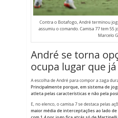
Contra o Botafogo, André terminou jog
assumiu o comando. Camisa 77 tem 55 jog
Marcelo G
André se torna opç
ocupa lugar que já
A escolha de André para compor a zaga durant
Principalmente porque, em sistema de jog
atleta pelas características e não pela po
E, no elenco, o camisa 7 se destaca pelas aç
maior média de interceptações ao lado de
com 1,4 por jogo fica atrás só de Martinelli