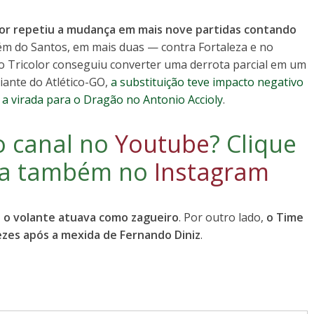
dor repetiu a mudança em mais nove partidas contando
lém do Santos, em mais duas — contra Fortaleza e no
 o Tricolor conseguiu converter uma derrota parcial em um
diante do Atlético-GO,
a substituição teve impacto negativo
 a virada para o Dragão no Antonio Accioly
.
o canal no
Youtube
?
Clique
iga também no
Instagram
o o volante atuava como zagueiro
. Por outro lado,
o Time
ezes após a mexida de Fernando Diniz
.