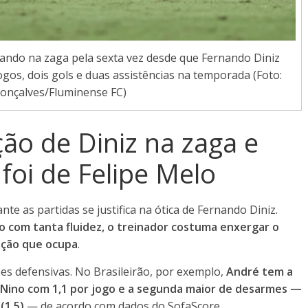
ando na zaga pela sexta vez desde que Fernando Diniz
os, dois gols e duas assistências na temporada (Foto:
onçalves/Fluminense FC)
ão de Diniz na zaga e
 foi de Felipe Melo
e as partidas se justifica na ótica de Fernando Diniz.
o com tanta fluidez, o treinador costuma enxergar o
sição que ocupa
.
ões defensivas. No Brasileirão, por exemplo,
André tem a
 Nino com 1,1 por jogo e a segunda maior de desarmes —
 (1,5)
— de acordo com dados do SofaScore.