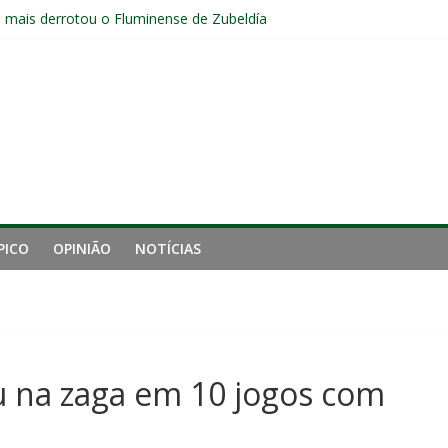
e mais derrotou o Fluminense de Zubeldía
a jejum do Fluminense para seis jogos, a pior sequência desde a cri
manutenção de Zubeldía e o risco de jogar o ano do Flu no lixo
s sem vencer após eliminação para o Vasco
ia do Fluminense não debate saída de Zubeldía após eliminação
PICO
OPINIÃO
NOTÍCIAS
u na zaga em 10 jogos com