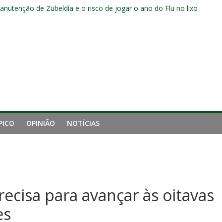
manutenção de Zubeldía e o risco de jogar o ano do Flu no lixo
s sem vencer após eliminação para o Vasco
ia do Fluminense não debate saída de Zubeldía após eliminação
e mais derrotou o Fluminense de Zubeldía
a jejum do Fluminense para seis jogos, a pior sequência desde a cri
PICO
OPINIÃO
NOTÍCIAS
ecisa para avançar às oitavas
es