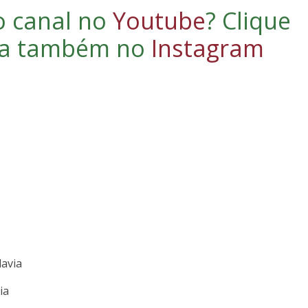
o canal no
Youtube
?
Clique
iga também no
Instagram
davia
ia