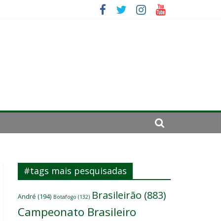
se de 2024
#tags mais pesquisadas
Brasileirão
(883)
André
(194)
Botafogo
(132)
Campeonato Brasileiro