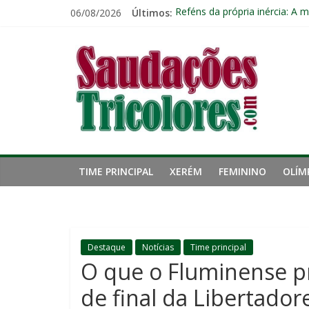
Pular
06/08/2026
Últimos:
Reféns da própria inércia: A 
para
Fluminense chega a seis jogo
o
Saudações
Pressão aumenta, mas diretor
conteúdo
Freguesia: Vasco é o time qu
Eliminação para o Vasco ampli
Tricolores
TIME PRINCIPAL
XERÉM
FEMININO
OLÍM
Destaque
Notícias
Time principal
O que o Fluminense pr
de final da Libertador