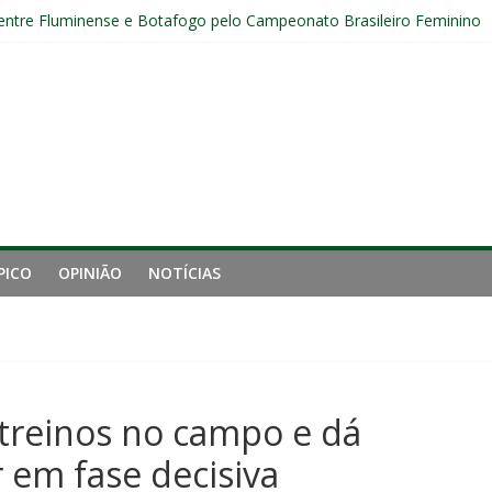
nal da Libertadores com apenas duas contratações e sete saídas no 
 entre Fluminense e Botafogo pelo Campeonato Brasileiro Feminino
r ingresso para Fluminense x Independiente Rivadavia pela Libertador
Sub-20 do Fluminense em duelo contra o Nova Iguaçu pelo Carioca
gamento cruzado do joelho direito confirmada pelo Fluminense e pass
PICO
OPINIÃO
NOTÍCIAS
 treinos no campo e dá
 em fase decisiva