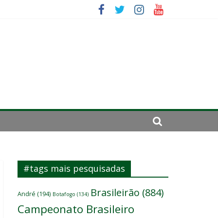
elenco
es
ará por cirurgia
#tags mais pesquisadas
Brasileirão
(884)
André
(194)
Botafogo
(134)
Campeonato Brasileiro