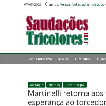
Pular
07/08/2026
Últimos:
Fluminense chega ao prazo fi
para
Ventos fortes adiam clássico
o
Saudações
Público geral já pode garanti
conteúdo
Fred estreia no comando do 
John Kennedy tem lesão no li
Tricolores
TIME PRINCIPAL
XERÉM
FEMININO
OLÍM
Destaque
Notícias
Time principal
Martinelli retorna aos
esperança ao torcedor