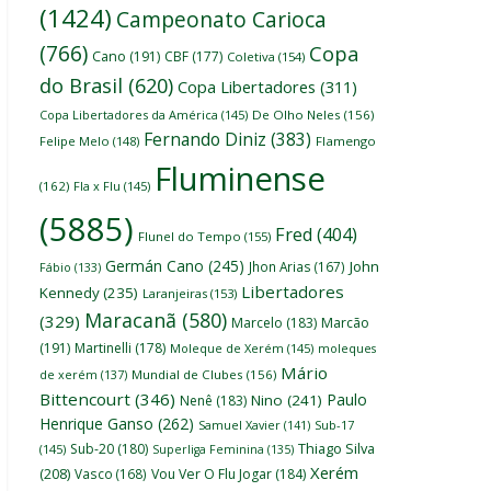
(1424)
Campeonato Carioca
(766)
Copa
Cano
(191)
CBF
(177)
Coletiva
(154)
do Brasil
(620)
Copa Libertadores
(311)
Copa Libertadores da América
(145)
De Olho Neles
(156)
Fernando Diniz
(383)
Felipe Melo
(148)
Flamengo
Fluminense
(162)
Fla x Flu
(145)
(5885)
Fred
(404)
Flunel do Tempo
(155)
Germán Cano
(245)
John
Jhon Arias
(167)
Fábio
(133)
Libertadores
Kennedy
(235)
Laranjeiras
(153)
Maracanã
(580)
(329)
Marcelo
(183)
Marcão
(191)
Martinelli
(178)
Moleque de Xerém
(145)
moleques
Mário
de xerém
(137)
Mundial de Clubes
(156)
Bittencourt
(346)
Paulo
Nino
(241)
Nenê
(183)
Henrique Ganso
(262)
Samuel Xavier
(141)
Sub-17
Thiago Silva
Sub-20
(180)
(145)
Superliga Feminina
(135)
Xerém
(208)
Vasco
(168)
Vou Ver O Flu Jogar
(184)