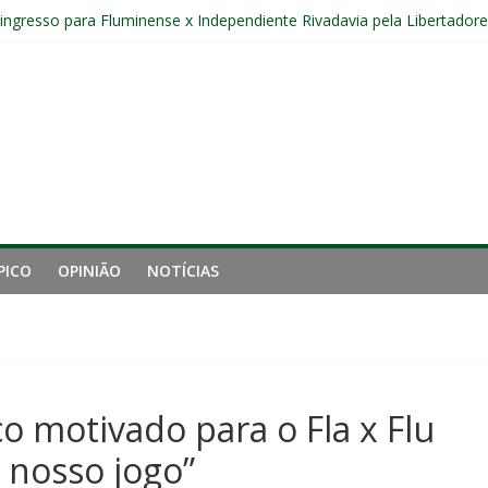
 entre Fluminense e Botafogo pelo Campeonato Brasileiro Feminino
r ingresso para Fluminense x Independiente Rivadavia pela Libertador
com Ruan Sales
gamento cruzado do joelho direito confirmada pelo Fluminense e pass
nal da Libertadores com apenas duas contratações e sete saídas no 
PICO
OPINIÃO
NOTÍCIAS
 motivado para o Fla x Flu
 nosso jogo”