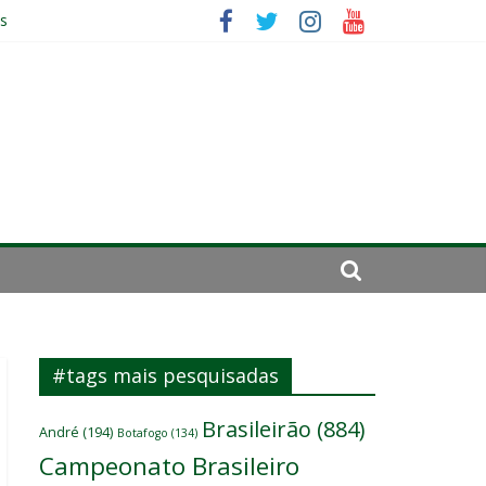
es
ará por cirurgia
elenco
#tags mais pesquisadas
Brasileirão
(884)
André
(194)
Botafogo
(134)
Campeonato Brasileiro