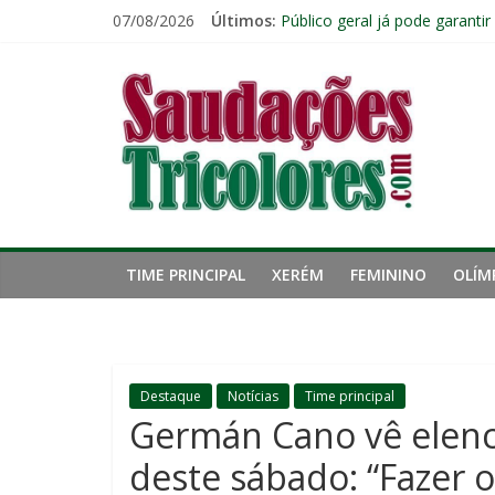
Pular
Ventos fortes adiam clássico
07/08/2026
Últimos:
para
Público geral já pode garanti
Fluminense renova contrato 
o
Saudações
John Kennedy tem lesão no li
conteúdo
Fluminense chega ao prazo fi
Tricolores
TIME PRINCIPAL
XERÉM
FEMININO
OLÍM
Destaque
Notícias
Time principal
Germán Cano vê elenco
deste sábado: “Fazer o