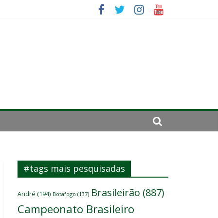
sitante
#tags mais pesquisadas
Brasileirão
(887)
André
(194)
Botafogo
(137)
Campeonato Brasileiro