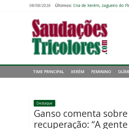
Pular
08/08/2026
Últimos:
Cria de Xerém, zagueiro do Fl
para
Fred estreia no comando do 
o
Saudações
De Olho Neles: Botafogo cheg
conteúdo
Botafogo x Fluminense: escala
Retrospecto não ajuda: Flumi
Tricolores
TIME PRINCIPAL
XERÉM
FEMININO
OLÍM
Destaque
Ganso comenta sobre 
recuperação: “A gente