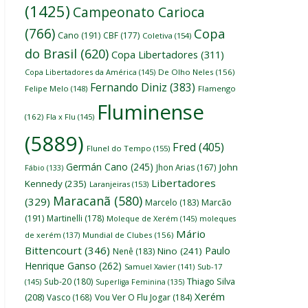
(1425)
Campeonato Carioca
(766)
Copa
Cano
(191)
CBF
(177)
Coletiva
(154)
do Brasil
(620)
Copa Libertadores
(311)
Copa Libertadores da América
(145)
De Olho Neles
(156)
Fernando Diniz
(383)
Felipe Melo
(148)
Flamengo
Fluminense
(162)
Fla x Flu
(145)
(5889)
Fred
(405)
Flunel do Tempo
(155)
Germán Cano
(245)
John
Jhon Arias
(167)
Fábio
(133)
Libertadores
Kennedy
(235)
Laranjeiras
(153)
Maracanã
(580)
(329)
Marcelo
(183)
Marcão
(191)
Martinelli
(178)
Moleque de Xerém
(145)
moleques
Mário
de xerém
(137)
Mundial de Clubes
(156)
Bittencourt
(346)
Paulo
Nino
(241)
Nenê
(183)
Henrique Ganso
(262)
Samuel Xavier
(141)
Sub-17
Thiago Silva
Sub-20
(180)
(145)
Superliga Feminina
(135)
Xerém
(208)
Vasco
(168)
Vou Ver O Flu Jogar
(184)