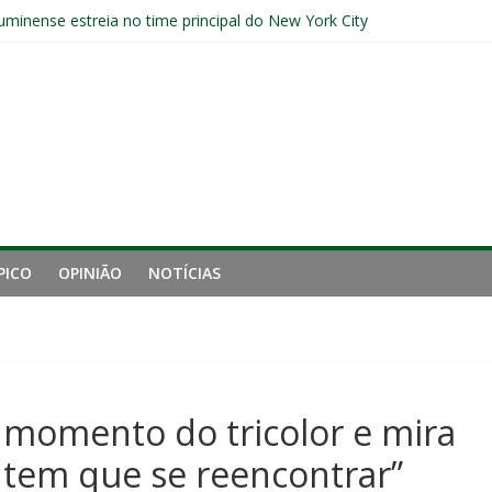
uminense estreia no time principal do New York City
Sub-20 do Fluminense em duelo contra o Nova Iguaçu pelo Carioca
a invicto ao clássico após retomada do Brasileirão
ção provável, arbitragem e onde assistir
nense tem aproveitamento inferior a 42% contra o Botafogo como vi
PICO
OPINIÃO
NOTÍCIAS
momento do tricolor e mira
 tem que se reencontrar”