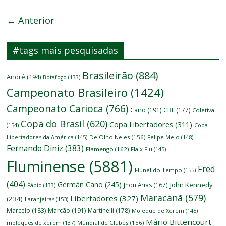
← Anterior
#tags mais pesquisadas
Brasileirão
(884)
André
(194)
Botafogo
(133)
Campeonato Brasileiro
(1424)
Campeonato Carioca
(766)
Cano
(191)
CBF
(177)
Coletiva
Copa do Brasil
(620)
Copa Libertadores
(311)
(154)
Copa
Libertadores da América
(145)
De Olho Neles
(156)
Felipe Melo
(148)
Fernando Diniz
(383)
Flamengo
(162)
Fla x Flu
(145)
Fluminense
(5881)
Fred
Flunel do Tempo
(155)
(404)
Germán Cano
(245)
John Kennedy
Jhon Arias
(167)
Fábio
(133)
Maracanã
(579)
Libertadores
(327)
(234)
Laranjeiras
(153)
Marcelo
(183)
Marcão
(191)
Martinelli
(178)
Moleque de Xerém
(145)
Mário Bittencourt
moleques de xerém
(137)
Mundial de Clubes
(156)