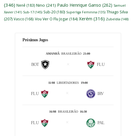
(346)
Paulo Henrique Ganso
(262)
Nino
(241)
Nenê
(183)
Samuel
Thiago Silva
Sub-20
(180)
Xavier
(141)
Sub-17
(145)
Superliga Feminina
(135)
Xerém
(316)
(207)
Vasco
(168)
Vou Ver O Flu Jogar
(184)
Zubeldía
(148)
Próximos Jogos
AMANHÃ
BRASILEIRÃO
21:00
BOT
FLU
11/08
LIBERTADORES
19:00
FLU
IRV
16/08
BRASILEIRÃO
16:30
FLU
PAL